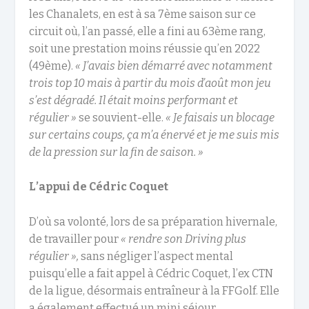
les Chanalets, en est à sa 7
ème
saison sur ce
circuit où, l’an passé, elle a fini au 63
ème
rang,
soit une prestation moins réussie qu’en 2022
(49
ème
).
« J’avais bien démarré avec notamment
trois top 10 mais à partir du mois d’août mon jeu
s’est dégradé. Il était moins performant et
régulier »
se souvient-elle.
« Je faisais un blocage
sur certains coups, ça m’a énervé et je me suis mis
de la pression sur la fin de saison. »
L’appui de Cédric Coquet
D’où sa volonté, lors de sa préparation hivernale,
de travailler pour
« rendre son Driving plus
régulier »,
sans négliger l’aspect mental
puisqu’elle a fait appel à Cédric Coquet, l’ex CTN
de la ligue, désormais entraîneur à la FFGolf. Elle
a également effectué un mini séjour