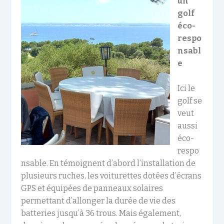
un
golf
éco-
respo
nsabl
e
Ici le
golf se
veut
aussi
éco-
respo
nsable. En témoignent d’abord l’installation de
plusieurs ruches, les voiturettes dotées d’écrans
GPS et équipées de panneaux solaires
permettant d’allonger la durée de vie des
batteries jusqu’à 36 trous. Mais également,