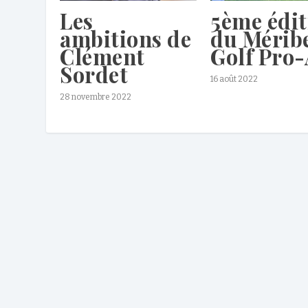
Les
5ème édit
ambitions de
du Mérib
Clément
Golf Pro
Sordet
16 août 2022
28 novembre 2022