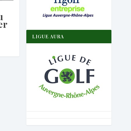
u
er
LIGUE AURA