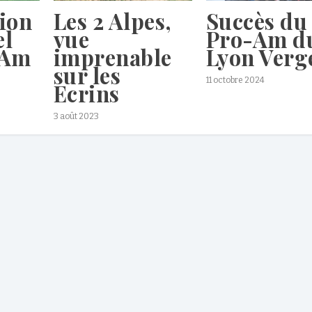
ion
Les 2 Alpes,
Succès du
el
vue
Pro-Am d
-Am
imprenable
Lyon Verg
sur les
11 octobre 2024
Ecrins
3 août 2023