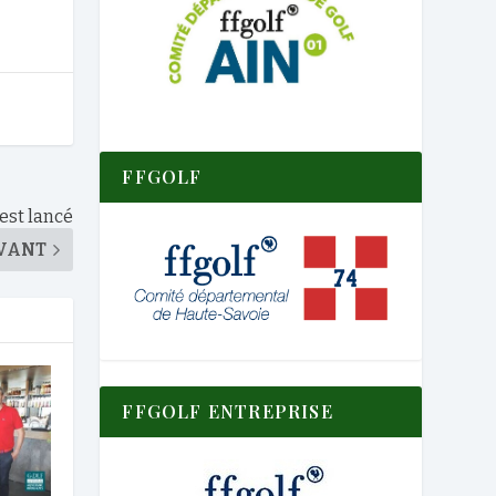
FFGOLF
est lancé
VANT
FFGOLF ENTREPRISE