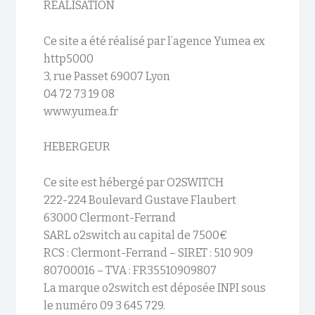
REALISATION
Ce site a été réalisé par l’agence Yumea ex
http5000
3, rue Passet 69007 Lyon
04 72 73 19 08
www.yumea.fr
HEBERGEUR
Ce site est hébergé par O2SWITCH
222-224 Boulevard Gustave Flaubert
63000 Clermont-Ferrand
SARL o2switch au capital de 7500€
RCS : Clermont-Ferrand – SIRET : 510 909
80700016 – TVA : FR35510909807
La marque o2switch est déposée INPI sous
le numéro 09 3 645 729.