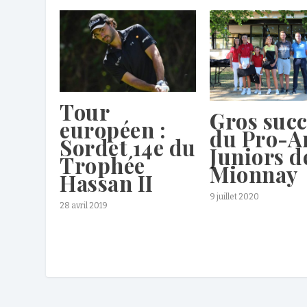
Tour
Gros succ
européen :
du Pro-
Sordet 14e du
Juniors d
Trophée
Mionnay
Hassan II
9 juillet 2020
28 avril 2019