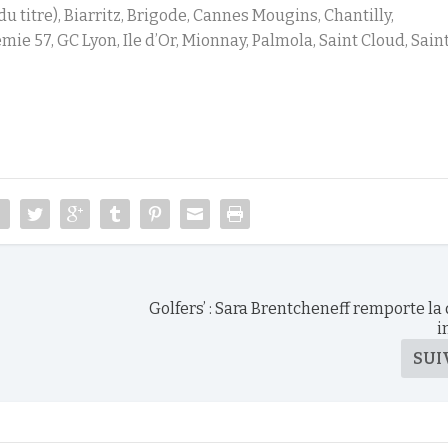
du titre), Biarritz, Brigode, Cannes Mougins, Chantilly,
ie 57, GC Lyon, Ile d’Or, Mionnay, Palmola, Saint Cloud, Sain
Golfers’ : Sara Brentcheneff remporte la 
i
SUI