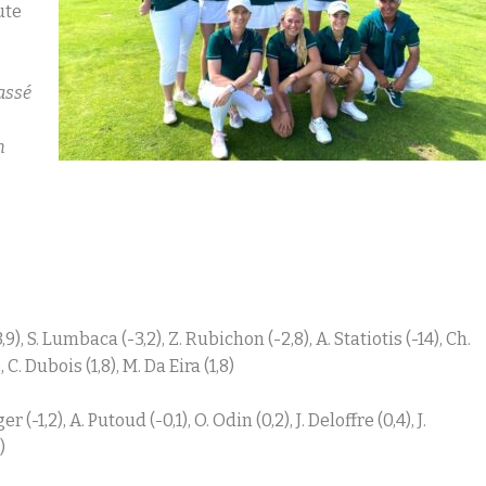
ute
passé
n
,9), S. Lumbaca (-3,2), Z. Rubichon (-2,8), A. Statiotis (-14), Ch.
), C. Dubois (1,8), M. Da Eira (1,8)
(-1,2), A. Putoud (-0,1), O. Odin (0,2), J. Deloffre (0,4), J.
)