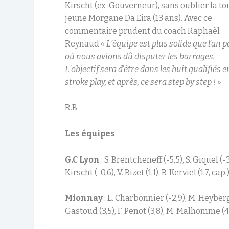
Kirscht (ex-Gouverneur), sans oublier la to
jeune Morgane Da Eira (13 ans). Avec ce
commentaire prudent du coach Raphaël
Reynaud
«
L’équipe est plus solide que l’an 
où nous avions dû disputer les barrages.
L’objectif sera d’être dans les huit qualifiés e
stroke play, et après, ce sera step by step ! »
R.B
Les équipes
G.C Lyon
: S. Brentcheneff (-5,5), S. Giquel (-3
Kirscht (-0,6), V. Bizet (1,1), B. Kerviel (1,7, cap.
Mionnay
: L. Charbonnier (-2,9), M. Heyberger 
Gastoud (3,5), F. Penot (3,8), M. Malhomme (4