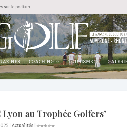
es sur le podium
GAZINES
COACHING
TOURISME
GALERI
 Lyon au Trophée Golfers’
2025
|
Actualités
|