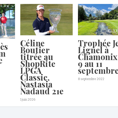
Céline
Trophée J
ès
Boutier
Lignel à
Am
titrée au
Chamonix
e
ShopRite
9 au 11
LPGA
septembr
Classic,
8 septembre 2022
Nastasia
Nadaud 21e
1 juin 2026