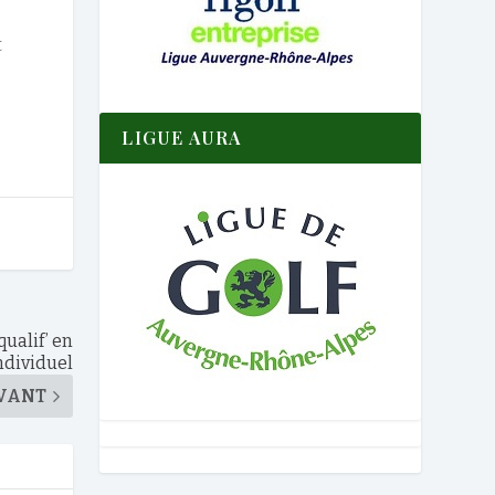
t
LIGUE AURA
qualif’ en
ndividuel
VANT