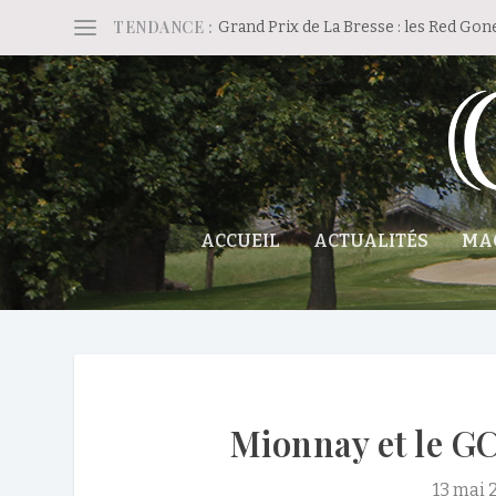
TENDANCE :
Grand Prix de La Bresse : les Red Gon
ACCUEIL
ACTUALITÉS
MA
Mionnay et le GC
13 mai 