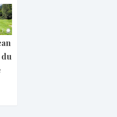
ean
 du
e