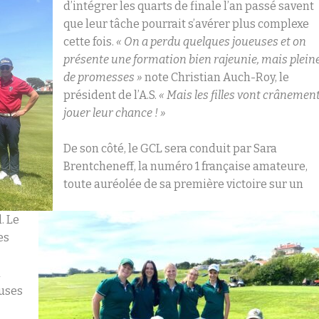
d’intégrer les quarts de finale l’an passé savent
que leur tâche pourrait s’avérer plus complexe
cette fois.
« On a perdu quelques joueuses et on
présente une formation bien rajeunie, mais plein
de promesses
»
note Christian Auch-Roy, le
président de l’A.S.
« Mais les filles vont crânemen
jouer leur chance ! »
De son côté, le GCL sera conduit par Sara
Brentcheneff, la numéro 1 française amateure,
toute auréolée de sa première victoire sur un
. Le
es
u
euses