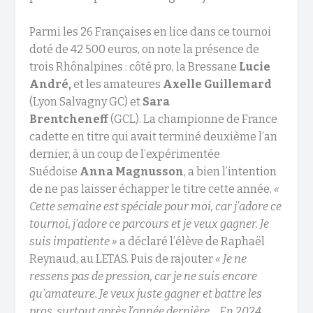
Parmi les 26 Françaises en lice dans ce tournoi
doté de 42 500 euros, on note la présence de
trois Rhônalpines : côté pro, la Bressane
Lucie
André
,
et les amateures
Axelle Guillemard
(Lyon Salvagny GC) et
Sara
Brentcheneff
(GCL). La championne de France
cadette en titre qui avait terminé deuxième l’an
dernier, à un coup de l’expérimentée
Suédoise
Anna Magnusson
, a bien l’intention
de ne pas laisser échapper le titre cette année.
«
Cette semaine est spéciale pour moi, car j’adore ce
tournoi, j’adore ce parcours et je veux gagner. Je
suis impatiente »
a déclaré l’élève de Raphaël
Reynaud, au LETAS. Puis de rajouter
« Je ne
ressens pas de pression, car je ne suis encore
qu’amateure. Je veux juste gagner et battre les
pros, surtout après l’année dernière… En 2024,