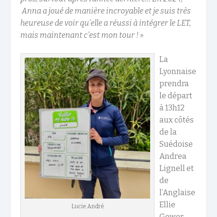
Anna a joué de manière incroyable et je suis très
heureuse de voir qu’elle a réussi à intégrer le LET,
mais maintenant c’est mon tour ! »
La
Lyonnaise
prendra
le départ
à 13h12
aux côtés
de la
Suédoise
Andrea
Lignell et
de
l’Anglaise
Ellie
Lucie André
Gower,