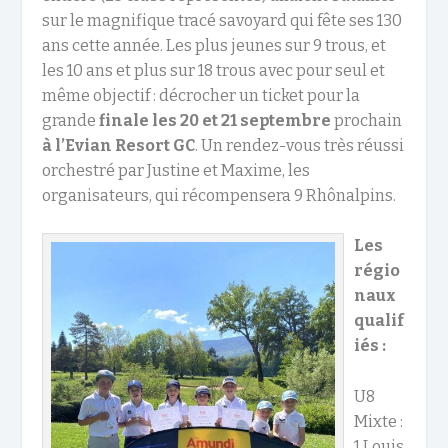
sur le magnifique tracé savoyard qui fête ses 130
ans cette année. Les plus jeunes sur 9 trous, et
les 10 ans et plus sur 18 trous avec pour seul et
même objectif : décrocher un ticket pour la
grande
finale les 20 et 21 septembre
prochain
à l’Evian Resort GC
. Un rendez-vous très réussi
orchestré par Justine et Maxime, les
organisateurs, qui récompensera 9 Rhônalpins.
Les
régio
naux
qualif
iés :
U8
Mixte :
1 Louis