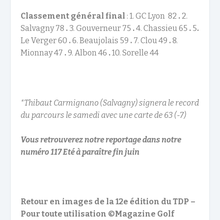
Classement général final
: 1. GC Lyon 82
.
2.
Salvagny 78
.
3. Gouverneur 75
.
4. Chassieu 65
.
5
.
Le Verger 60
.
6. Beaujolais 59
.
7. Clou 49
.
8.
Mionnay 47
.
9. Albon 46
.
10. Sorelle 44
*Thibaut Carmignano (Salvagny) signera le record
du parcours le samedi avec une carte de 63 (-7)
Vous retrouverez notre reportage dans notre
numéro 117 Eté à paraître fin juin
Retour en images de la 12e édition du TDP –
Pour toute utilisation ©Magazine Golf