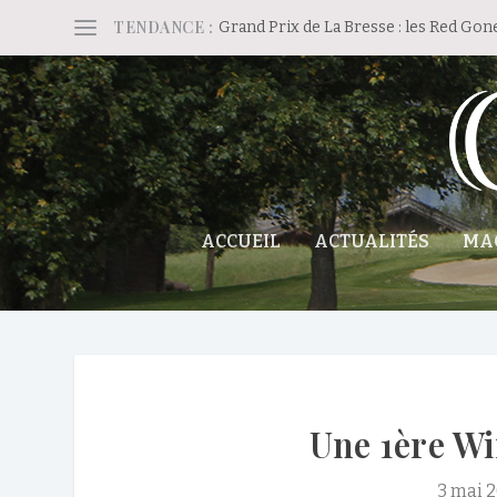
TENDANCE :
Grand Prix de La Bresse : les Red Gon
ACCUEIL
ACTUALITÉS
MA
Une 1ère Wi
3 mai 