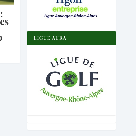
:
es
p
LIGUE AURA