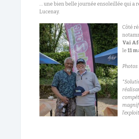
… une bien belle journée ensoleillée qui a 
Lucenay.
Côté r
notamm
Vai A
le
11 m
Photos 
*Soluti
réalisa
compéti
magnifi
l’explo