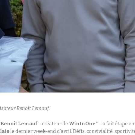
anisateur Benoît Lemauf.
à
Benoît Lemauf
– créateur de
WinInOne
* – a fait étape en
olais
le dernier week-end d’avril. Défis, convivialité, sportivit