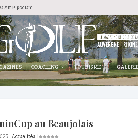
es sur le podium
GAZINES
COACHING
TOURISME
GALERI
ninCup au Beaujolais
2025
|
Actualités
|