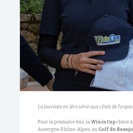
La lauréate en 1ère série aux côtés de l’org
Pour la première fois, la
WininCup
chère 
Auvergne Rhône-Alpes, au
Golf du Beauj