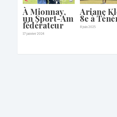
À Mionnay,
Ariane Kl
un Sport-Am
8e à Téné
fédérateur
8 juin 2025
17 janvier 2024