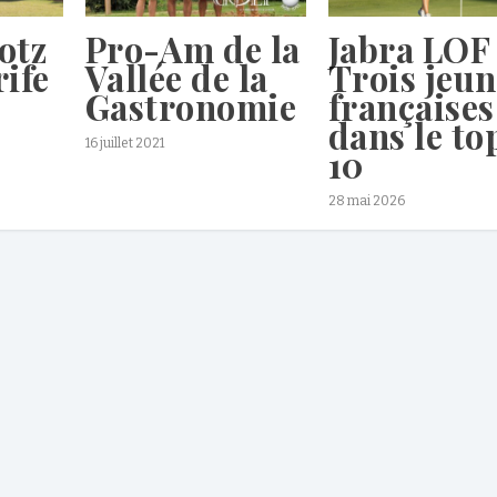
otz
Pro-Am de la
Jabra LOF 
rife
Vallée de la
Trois jeun
Gastronomie
françaises
dans le to
16 juillet 2021
10
28 mai 2026