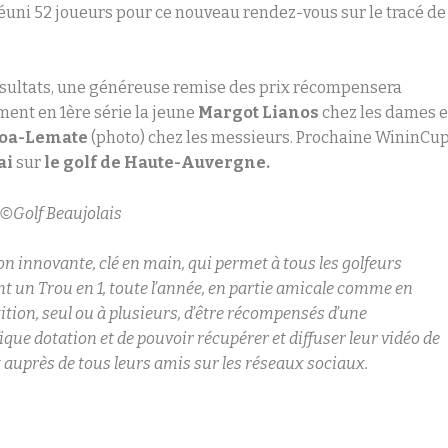
réuni 52 joueurs pour ce nouveau rendez-vous sur le tracé de
ésultats, une généreuse remise des prix récompensera
ent en 1ère série la jeune
Margot Lianos
chez les dames e
foa-Lemate
(photo) chez les messieurs. Prochaine WininCu
ai
sur
le golf de Haute-Auvergne.
©Golf Beaujolais
on innovante, clé en main, qui permet à tous les golfeurs
nt un Trou en 1, toute l’année, en partie amicale comme en
tion, seul ou à plusieurs, d’être récompensés d’une
que dotation et de pouvoir récupérer et diffuser leur vidéo de
it auprès de tous leurs amis sur les réseaux sociaux.