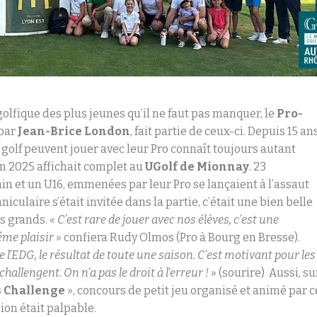
golfique des plus jeunes qu’il ne faut pas manquer, le
Pro-
 par
Jean-Brice London
, fait partie de ceux-ci. Depuis 15 ans
e golf peuvent jouer avec leur Pro connaît toujours autant
on 2025 affichait complet au
UGolf de
Mionnay
. 23
n et un U16, emmenées par leur Pro se lançaient à l’assaut
niculaire s’était invitée dans la partie, c’était une bien belle
us grands.
« C’est rare de jouer avec nos élèves, c’est une
ême plaisir »
confiera Rudy Olmos (Pro à Bourg en Bresse).
de l’EDG, le résultat de toute une saison. C’est motivant pour les
hallengent. On n’a pas le droit à l’erreur ! »
(sourire) Aussi, su
 Challenge
», concours de petit jeu organisé et animé par c
ion était palpable.