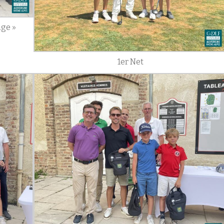
nge »
1er Net