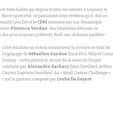
on bien huilée qui depuis toutes ses années a toujours le
Brice sa recette, ce passionné nous révélera qu’il doit ce
Donald Lyon Est et le
CD01
emmené par son dynamique
starter
Florence Verdier
, des bénévoles dévoués, le
t des pros toujours présents. Bref, une alchimie parfaite !
Côté résultats on notera notamment la victoire en brut de
l’équipage de
Sébastien Gandon
(Enzo Dori, Mila et Cass
Dunlop – notre photo) et, en net de la team du Verger
conduite par
Alexandre Zachary
(Jean Devillard, Arthur
Gauvin, Baptiste Desvilles). Au « Small Games Challenge »,
c’est le quatuor composé par
Leslie De Geynst
.