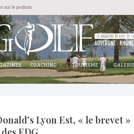
es sur le podium
GAZINES
COACHING
TOURISME
GALERI
nald’s Lyon Est, « le brevet »
des EDG