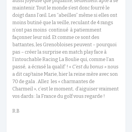
aussi joyeuse que piquante, seulement apte à se
maintenir. Tout le monde s’est donc fourré le
doigt dans l’œil. Les ‘’abeilles’’ même si elles ont
moins butiné que la veille, reculant de 4 rangs
n’ont pas moins continué à patiemment
façonner leur nid. Et comme ce sont des
battantes, les Grenobloises peuvent – pourquoi
pas – créer la surprise en match play face à
l’intouchable Racing La Boulie qui, comme l’an
passé, a écrasé la qualif’ ! «
C’est du bonus »
nous
a dit cap’taine Marie, hier la reine mère avec son
70 de gala . Allez les « charmantes de
Charmeil », c’est le moment, d’aiguiser vraiment
vos dards : la France du golf vous regarde !
R.B