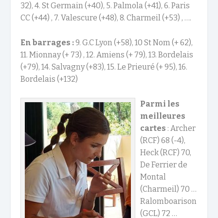
32), 4. St Germain (+40), 5. Palmola (+41), 6. Paris
CC (+44) , 7. Valescure (+48), 8. Charmeil (+53) , ….
En barrages :
9. G.C Lyon (+58), 10 St Nom (+ 62),
11. Mionnay (+ 73) , 12. Amiens (+ 79), 13. Bordelais
(+79), 14. Salvagny (+83), 15. Le Prieuré (+ 95), 16.
Bordelais (+132)
Parmi les
meilleures
cartes
: Archer
(RCF) 68 (-4),
Heck (RCF) 70,
De Ferrier de
Montal
(Charmeil) 70 …
Ralomboarison
(GCL) 72 …