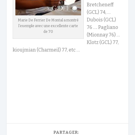
Bretcheneff
(GCL) 74, …
Dubois (GCL)
Marie De Ferrier De Montal a montré
l’exemple avec une excellente carte
76 …. Pagliano
de 70
(Mionnay 76) …
Klotz (GCL) 77,
kioujmian (Charmeil) 77, etc …
PARTAGER: