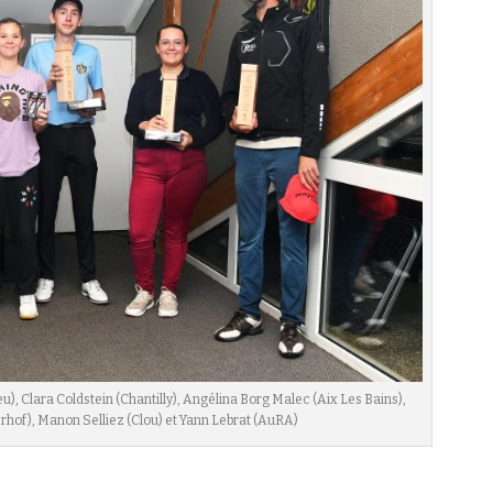
), Clara Coldstein (Chantilly), Angélina Borg Malec (Aix Les Bains),
hof), Manon Selliez (Clou) et Yann Lebrat (AuRA)