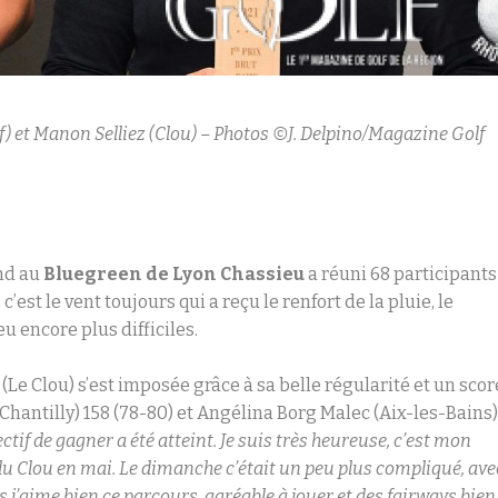
 et Manon Selliez (Clou) – Photos ©J. Delpino/Magazine Golf
nd au
Bluegreen de Lyon Chassieu
a réuni 68 participants
’est le vent toujours qui a reçu le renfort de la pluie, le
u encore plus difficiles.
(Le Clou) s’est imposée grâce à sa belle régularité et un scor
(Chantilly) 158 (78-80) et Angélina Borg Malec (Aix-les-Bains
ctif de gagner a été atteint. Je suis très heureuse, c’est mon
du Clou en mai. Le dimanche c’était un peu plus compliqué, ave
ais j’aime bien ce parcours, agréable à jouer et des fairways bien