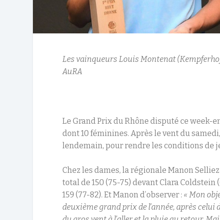
Les vainqueurs Louis Montenat (Kempferhof)
AuRA
Le Grand Prix du Rhône disputé ce week-e
dont 10 féminines. Après le vent du samedi, c
lendemain, pour rendre les conditions de je
Chez les dames, la régionale Manon Selliez 
total de 150 (75-75) devant Clara Coldstein 
159 (77-82). Et Manon d’observer :
« Mon obje
deuxième grand prix de l’année, après celui 
du gros vent à l’aller et la pluie au retour. M