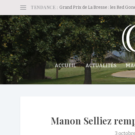
TENDANCE :
Grand Prix de La Bresse : les Red Gon
ACCUEIL
ACTUALITÉS
MA
Manon Selliez remp
3 octobr