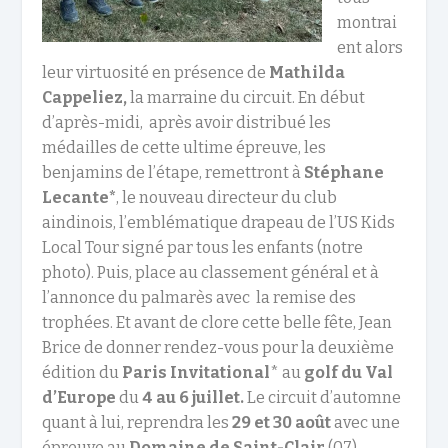
montrai
ent alors
leur virtuosité en présence de
Mathilda
Cappeliez,
la marraine du circuit. En début
d’après-midi, après avoir distribué les
médailles de cette ultime épreuve, les
benjamins de l’étape, remettront à
Stéphane
Lecante*
, le nouveau directeur du club
aindinois, l’emblématique drapeau de l’US Kids
Local Tour signé par tous les enfants (notre
photo). Puis, place au classement général et à
l’annonce du palmarès avec la remise des
trophées. Et avant de clore cette belle fête, Jean
Brice de donner rendez-vous pour la deuxième
édition du
Paris Invitational
* au
golf du Val
d’Europe
du
4 au 6 juillet.
Le circuit d’automne
quant à lui, reprendra les
29 et 30 août
avec une
épreuve au
Domaine de Saint-Clair
(07).