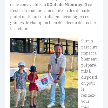
et de convivialité au
UGolf de Mionnay
. Et ce
n’est ni la chaleur caniculaire, ni des départs
plutôt matinaux qui allaient décourager ces
graines de champion bien décidées à décrocher
le podium.
Sur un
parcours
impecca
blement
préparé,
mis à
dispositi
on pour
le
rendez-
vous,
tous