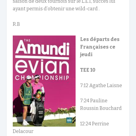
saison de deux tournois sur le L.E.T, succès lui
ayant permis d’obtenir une wild-card .
R.B
Les départs des
Françaises ce
jeudi
TEE 10
7:12 Agathe Laisne
7:24 Pauline
Roussin Bouchard
12:24 Perrine
Delacour