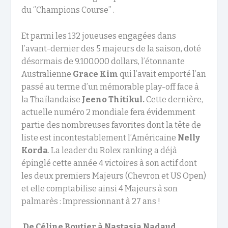
du ‘’Champions Course’’ .
Et parmi les 132 joueuses engagées dans
l’avant-dernier des 5 majeurs de la saison, doté
désormais de 9.100.000 dollars, l’étonnante
Australienne
Grace
Kim
qui l’avait emporté l’an
passé au terme d’un mémorable play-off face à
la Thaïlandaise
Jeeno Thitikul.
Cette dernière,
actuelle numéro 2 mondiale fera évidemment
partie des nombreuses favorites dont la tête de
liste est incontestablement l’Américaine
Nelly
Korda
. La leader du Rolex ranking a déjà
épinglé cette année 4 victoires à son actif dont
les deux premiers Majeurs (Chevron et US Open)
et elle comptabilise ainsi 4 Majeurs à son
palmarès : Impressionnant à 27 ans !
De Céline Boutier à Nastasia Nadaud