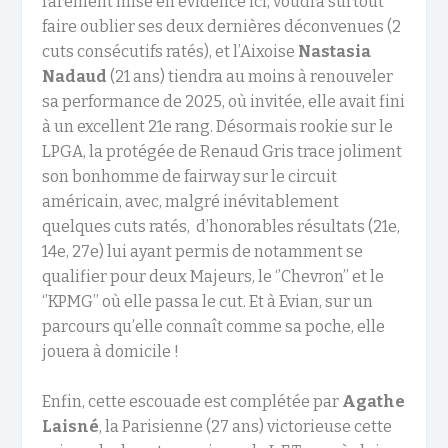
rarement mise en évidence ici, voudra surtout
faire oublier ses deux dernières déconvenues (2
cuts consécutifs ratés), et l’Aixoise
Nastasia
Nadaud
(21 ans) tiendra au moins à renouveler
sa performance de 2025, où invitée, elle avait fini
à un excellent 21e rang. Désormais rookie sur le
LPGA, la protégée de Renaud Gris trace joliment
son bonhomme de fairway sur le circuit
américain, avec, malgré inévitablement
quelques cuts ratés, d’honorables résultats (21e,
14e, 27e) lui ayant permis de notamment se
qualifier pour deux Majeurs, le ‘’Chevron’’ et le
‘’KPMG’’ où elle passa le cut. Et à Evian, sur un
parcours qu’elle connaît comme sa poche, elle
jouera à domicile !
Enfin, cette escouade est complétée par
Agathe
Laisné
, la Parisienne (27 ans) victorieuse cette