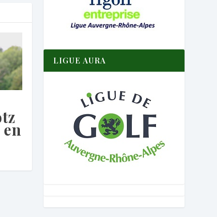
LIGUE AURA
otz
 en