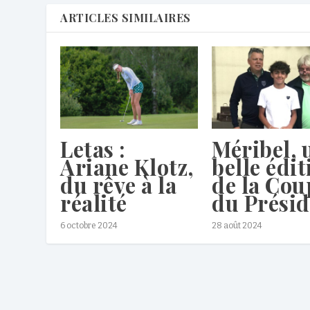
ARTICLES SIMILAIRES
Letas :
Méribel, 
Ariane Klotz,
belle édit
du rêve à la
de la Cou
réalité
du Présid
6 octobre 2024
28 août 2024