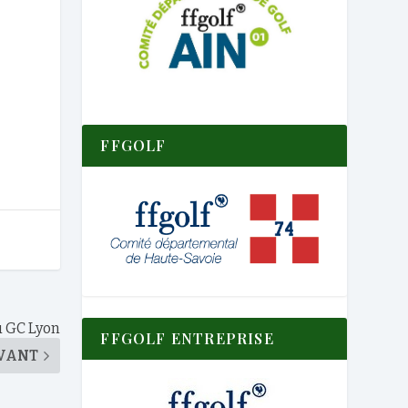
FFGOLF
u GC Lyon
FFGOLF ENTREPRISE
VANT