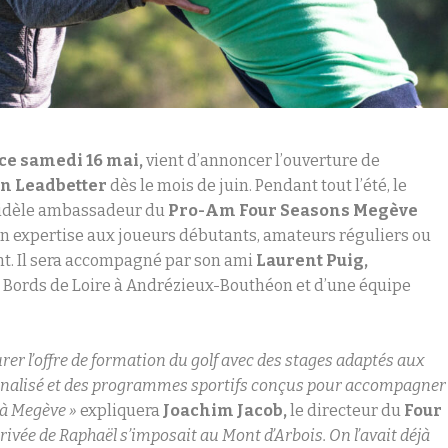
ce samedi 16 mai,
vient d’annoncer l’ouverture de
n Leadbetter
dès le mois de juin. Pendant tout l’été, le
, fidèle ambassadeur du
Pro-Am Four Seasons Megève
son expertise aux joueurs débutants, amateurs réguliers ou
t. Il sera accompagné par son ami
Laurent Puig,
 Bords de Loire à Andrézieux-Bouthéon et d’une équipe
rer l’offre de formation du golf avec des stages adaptés aux
nnalisé et des programmes sportifs conçus pour accompagner
e à Megève »
expliquera
Joachim Jacob,
le directeur du
Four
rrivée de Raphaël s’imposait au Mont d’Arbois. On l’avait déjà