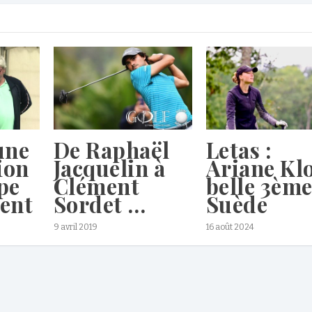
une
De Raphaël
Letas :
ion
Jacquelin à
Ariane Kl
pe
Clément
belle 3ème
ent
Sordet …
Suède
9 avril 2019
16 août 2024