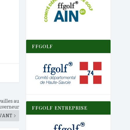
FFGOLF
ailles au
uverneur
FFGOLF ENTREPRISE
VANT