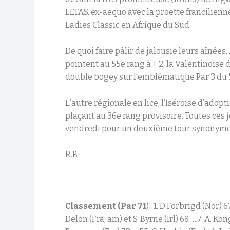
LETAS, ex-aequo avec la proette francilienn
Ladies Classic en Afrique du Sud.
De quoi faire pâlir de jalousie leurs aînées,
pointent au 55e rang à + 2, la Valentinoise
double bogey sur l’emblématique Par 3 du 
L’autre régionale en lice, l’Iséroise d’adopt
plaçant au 36e rang provisoire. Toutes ce
vendredi pour un deuxième tour synonyme 
R.B
Classement (Par 71
) : 1. D Forbrigd (Nor) 
Delon (Fra, am) et S. Byrne (Irl) 68 ….7. A. Ko