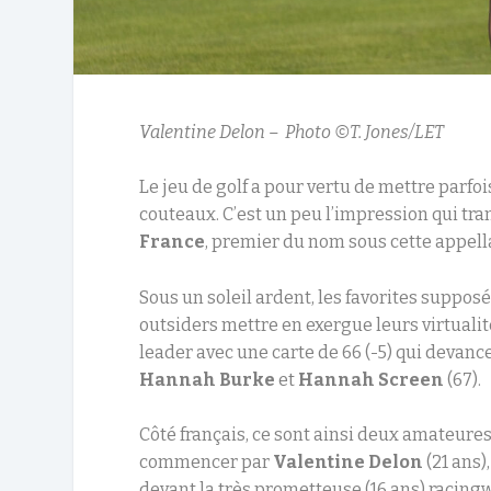
Valentine Delon – Photo ©T. Jones/LET
Le jeu de golf a pour vertu de mettre parf
couteaux. C’est un peu l’impression qui tr
France
, premier du nom sous cette appella
Sous un soleil ardent, les favorites supposé
outsiders mettre en exergue leurs virtuali
leader avec une carte de 66 (-5) qui devanc
Hannah Burke
et
Hannah Screen
(67).
Côté français, ce sont ainsi deux amateures
commencer par
Valentine Delon
(21 ans)
devant la très prometteuse (16 ans) raci