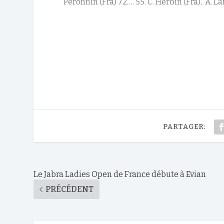
Peronnin (Fra) 72…. 55. C. Herbin (Fra), A. Lai
PARTAGER:
Le Jabra Ladies Open de France débute à Evian
PRÉCÉDENT