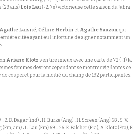
e (23 ans)
Lois Lau
(-2, 7e) victorieuse cette saison du Jabra
Agathe Laisné, Céline Herbin
et
Agathe Sauzon
qui
 dernière citée ayant eu l’infortune de signer notamment un
5.
ion
Ariane Klotz
s’en tire mieux avec une carte de 72 (+1) la
s jeunes femmes devront cependant se montrer vigilantes ce
de couperet pour la moitié du champ de 132 participantes.
67
.
2. D. Dagar (ind)
.
H. Burke (Ang)
.
H. Screen (Ang) 68
.
5. V.
ng (Fra, am)
.
L. Lau (Fra) 69… 36. E. Falcher (Fra), A. Klotz (Fra), E.