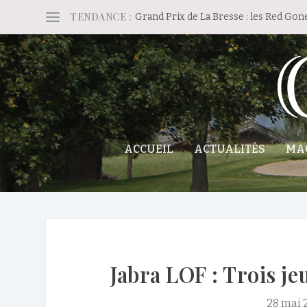
TENDANCE :
Grand Prix de La Bresse : les Red Gon
ACCUEIL
ACTUALITÉS
MA
Jabra LOF : Trois je
28 mai 