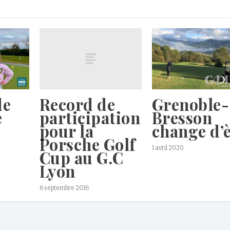
Record de
de
Grenoble-
participation
e
Bresson
pour la
change d’
Porsche Golf
1 avril 2020
Cup au G.C
Lyon
6 septembre 2016