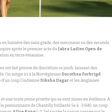
ois en lumière des sans grade, des méconnus ou des seconds
anspire après le premier acte du
Jabra Ladies Open
de
tion en terre évianaise.
es ont fait preuve de discrétion ce jeudi, laissant des
tés. On songe ici à la Norvégienne
Dorothea Forbrigd
e d’un coup l’indienne
Diksha Dagar
et les Anglaises
 et une toute jeune proette qui se sont mises en évidence. À
, la pensionnaire de Chantilly brillante 5e à -3 (68), un coup
ngwoman
Alice Kong
(-2, 7e) sacrée la saison passée sur le