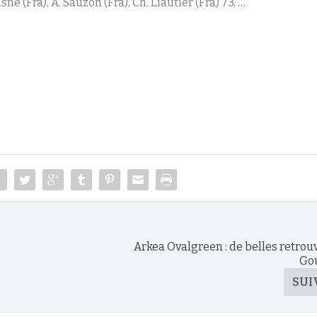
sné (Fra), A. Sauzon (Fra), Ch. Liautier (Fra) 73, …
Arkea Ovalgreen : de belles retrouv
Go
SUI