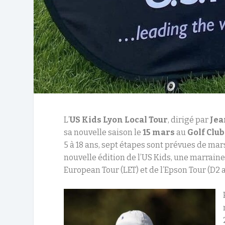
L’
US Kids Lyon Local Tour
, dirigé par
Jea
sa nouvelle saison le
15 mars
au
Golf Club
5 à 18 ans, sept étapes sont prévues de mars
nouvelle édition de l’US Kids, une marrain
European Tour (LET) et de l’Epson Tour (D2 