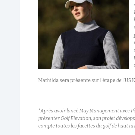
Mathilda sera présente sur l’étape
de
l’US 
*Après avoir lancé May Management avec Pie
présenter Golf Elevation, son projet dévelop
compte toutes les facettes du golf de haut ni