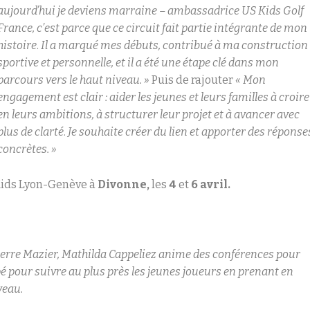
aujourd’hui je deviens marraine – ambassadrice US Kids Golf
France, c’est parce que ce circuit fait partie intégrante de mon
histoire
.
Il a marqué mes débuts, contribué à ma construction
sportive et personnelle, et il a été une étape clé dans mon
parcours vers le haut niveau. »
Puis de rajouter
« Mon
engagement est clair : aider les jeunes et leurs familles à croire
en leurs ambitions, à structurer leur projet et à avancer avec
plus de clarté
.
Je souhaite créer du lien et apporter des réponse
concrètes. »
Kids Lyon-Genève à
Divonne,
les
4
et
6 avril.
rre Mazier, Mathilda Cappeliez anime des conférences pour
pé pour suivre au plus près les jeunes joueurs en prenant en
veau.