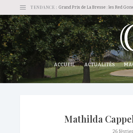
TENDANCE :
Grand Prix de La Bresse : les Red Gon
ACCUEIL
ACTUALITÉS
MA
Mathilda Cappel
26 févrie