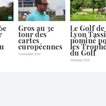
6e
Gros au 3e
Le Golf de
r
tour des
Lyon Tass
cartes
nominé p
du
européennes
les Troph
du Golf
7 novembre 2017
26 février 2020