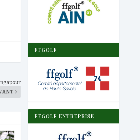
FFGOLF
Singapour
VANT
FFGOLF ENTREPRISE