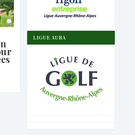
LIGUE AURA
in
our
ées