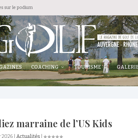
es sur le podium
GAZINES
COACHING
TOURISME
GALERI
iez marraine de l’US Kids
r 2026
|
Actualités
|