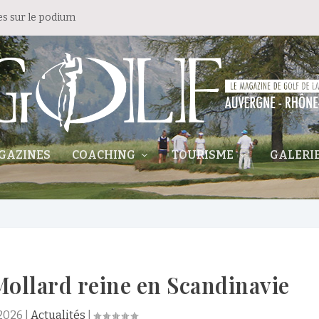
es sur le podium
GAZINES
COACHING
TOURISME
GALERI
Mollard reine en Scandinavie
 2026
|
Actualités
|