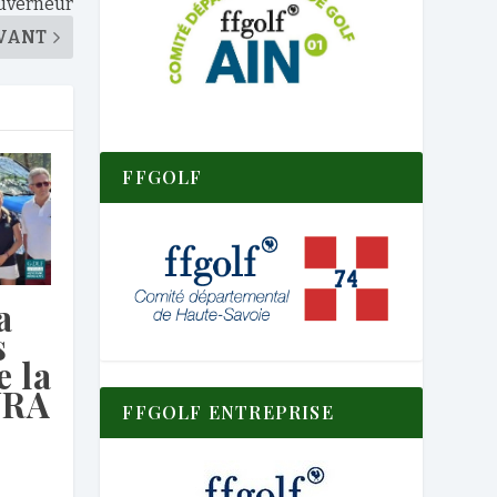
ouverneur
VANT
FFGOLF
a
s
e la
URA
FFGOLF ENTREPRISE