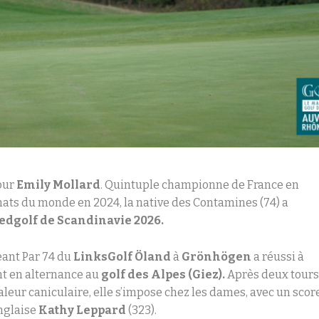
pour
Emily Mollard
. Quintuple championne de France en
ts du monde en 2024, la native des Contamines (74) a
edgolf de Scandinavie 2026.
eant Par 74 du
LinksGolf Öland
à
Grönhögen
a réussi à
t en alternance au
golf des Alpes (Giez).
Après deux tour
leur caniculaire, elle s’impose chez les dames, avec un scor
Anglaise
Kathy Leppard
(323).