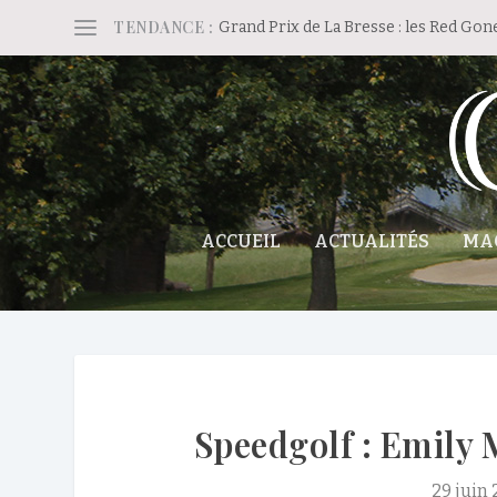
TENDANCE :
Grand Prix de La Bresse : les Red Gon
ACCUEIL
ACTUALITÉS
MA
Speedgolf : Emily 
29 juin