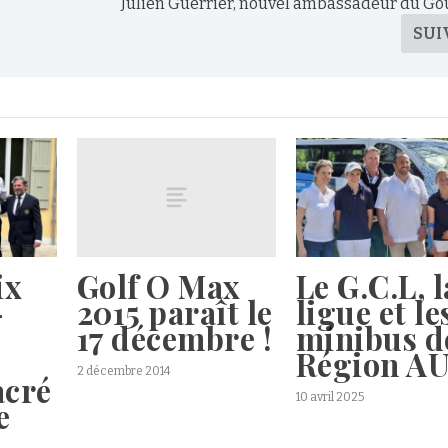
Julien Guerrier, nouvel ambassadeur du G
SUI
Golf O Max
ix
Le G.C.L, l
2015 paraît le
-
ligue et le
17 décembre !
minibus d
Région A
2 décembre 2014
acré
10 avril 2025
e