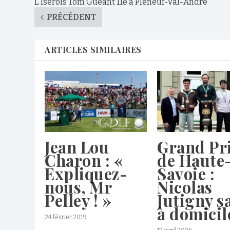
L’Isérois Tom Guéant 11e à Pléneuf-Val-André
PRÉCÉDENT
ARTICLES SIMILAIRES
Jean Lou
Grand Pr
Charon : «
de Haute
Expliquez-
Savoie :
nous, Mr
Nicolas
Pelley ! »
Jutigny s
à domicil
24 février 2019