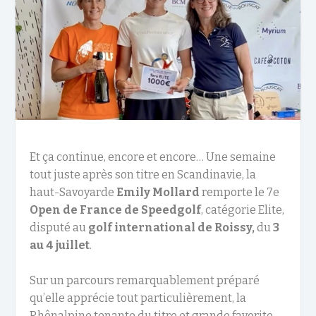
Et ça continue, encore et encore… Une semaine
tout juste après son titre en Scandinavie, la
haut-Savoyarde
Emily Mollard
remporte le 7e
Open de France de Speedgolf
, catégorie Elite,
disputé au
golf international de Roissy,
du
3
au 4 juillet
.
Sur un parcours remarquablement préparé
qu’elle apprécie tout particulièrement, la
Rhônalpine tenante du titre et grande favorite,