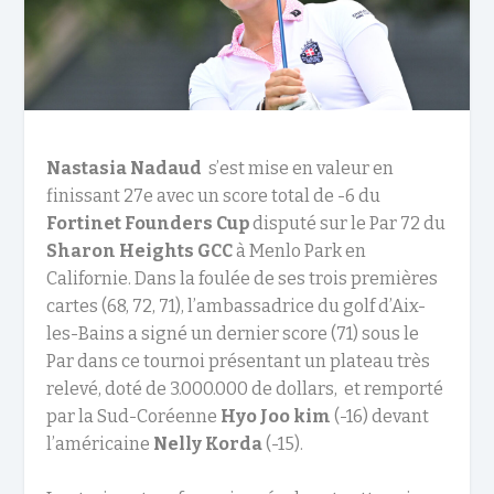
Nastasia Nadaud
s’est mise en valeur en
finissant 27e avec un score total de -6 du
Fortinet Founders Cup
disputé sur le Par 72 du
Sharon Heights GCC
à Menlo Park en
Californie. Dans la foulée de ses trois premières
cartes (68, 72, 71), l’ambassadrice du golf d’Aix-
les-Bains a signé un dernier score (71) sous le
Par dans ce tournoi présentant un plateau très
relevé, doté de 3.000.000 de dollars, et remporté
par la Sud-Coréenne
Hyo Joo kim
(-16) devant
l’américaine
Nelly Korda
(-15).