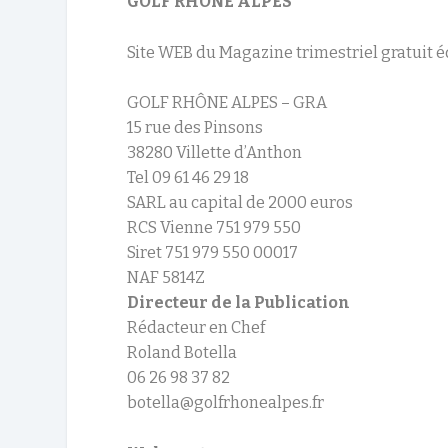
GOLF RHONE ALPES
Site WEB du Magazine trimestriel gratuit é
GOLF RHÔNE ALPES – GRA
15 rue des Pinsons
38280 Villette d’Anthon
Tel 09 61 46 29 18
SARL au capital de 2000 euros
RCS Vienne 751 979 550
Siret 751 979 550 00017
NAF 5814Z
Directeur de la Publication
Rédacteur en Chef
Roland Botella
06 26 98 37 82
botella@golfrhonealpes.fr