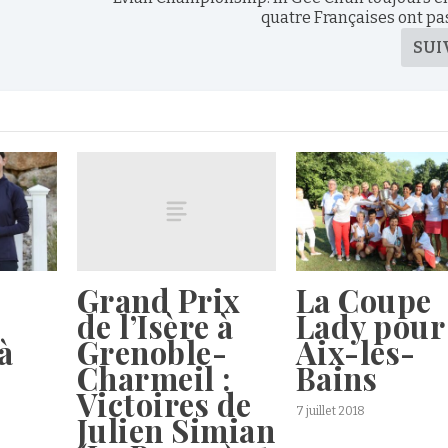
quatre Françaises ont pas
SUI
Grand Prix
La Coupe
de l’Isère à
Lady pour
Grenoble-
 à
Aix-les-
Charmeil :
Bains
Victoires de
7 juillet 2018
Julien Simian