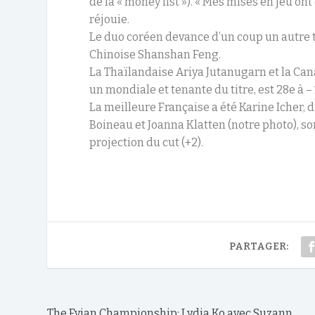
de la « money list »). « Mes mises en jeu ont 
réjouie.
Le duo coréen devance d’un coup un autre 
Chinoise Shanshan Feng.
La Thaïlandaise Ariya Jutanugarn et la Can
un mondiale et tenante du titre, est 28e à – 
La meilleure Française a été Karine Icher, d
Boineau et Joanna Klatten (notre photo), son
projection du cut (+2).
PARTAGER:
The Evian Championship: Lydia Ko avec Suzann