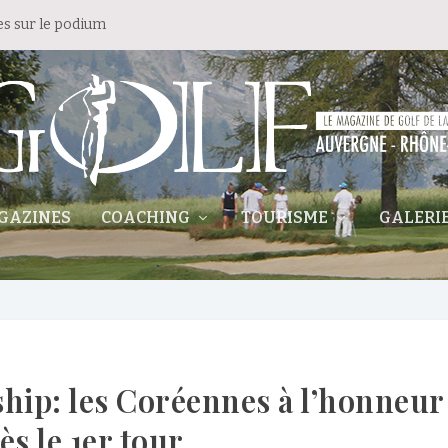
es sur le podium
GAZINES
COACHING
TOURISME
GALERI
ip: les Coréennes à l’honneur
ès le 1er tour