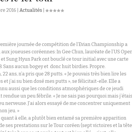
re 2016
|
Actualités
|
remière journée de compétition de l’Evian Championship a
i aux joueuses coréennes: In Gee Chun, lauréate de l’US Ope
 et Sung Hyun Park ont bouclé ce tour initial avec une carte
8. Sans aucun bogey et donc huit birdies. Propre.
 22 ans, n’a pris que 28 putts. « Je pouvais très bien lire les
s et j’ai su bien dosé mes putts », se félicitait-elle. Elle a
nnu aussi que les conditions atmosphériques de ce jeudi
it rendue un peu fébrile. « Je ne sais pas pourquoi mais j’étai
eu nerveuse. J’ai alors essayé de me concentrer uniquement
on jeu. »
, quant à elle, a plutôt bien entamé sa première apparition
de ses prestations sur le Tour coréen (sept victoires et la têt