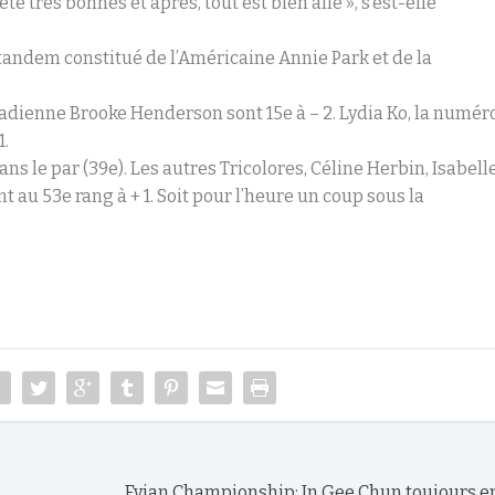
été très bonnes et après, tout est bien allé », s’est-elle
tandem constitué de l’Américaine Annie Park et de la
adienne Brooke Henderson sont 15e à – 2. Lydia Ko, la numér
1.
ans le par (39e). Les autres Tricolores, Céline Herbin, Isabell
t au 53e rang à + 1. Soit pour l’heure un coup sous la
Evian Championship: In Gee Chun toujours en 