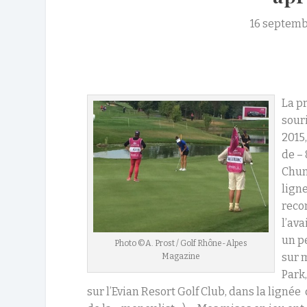
16 septemb
La p
sour
2015,
de – 
Chun,
ligne
reco
l’ava
un p
Photo ©A. Prost / Golf Rhône-Alpes
sur m
Magazine
Park
sur l’Evian Resort Golf Club, dans la lignée 