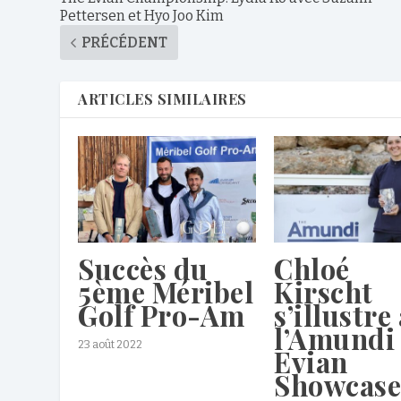
Pettersen et Hyo Joo Kim
PRÉCÉDENT
ARTICLES SIMILAIRES
Succès du
Chloé
5ème Méribel
Kirscht
Golf Pro-Am
s’illustre
l’Amundi
23 août 2022
Evian
Showcase