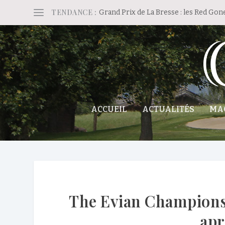
TENDANCE :
Grand Prix de La Bresse : les Red Gon
ACCUEIL
ACTUALITÉS
MA
The Evian Championsh
apr