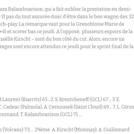
ara Ralamboarison, qui a fait oublier la prestation en demi-
 +3) pas du tout assurée donc d’être dans le bon wagon des 3
atch-play. La remarque vaut pour la Grenobloise Marie de
+4) et scorer bas ce jeudi. A l’opposé, plusieurs espoirs de la
aëlle Kirscht – sont du bon côté du cut. Alors, encore un
ages sont encore attendus ce jeudi pour le sprint final de la
. St Laurent (Biarritz) 65
.
2. S. Brentcheneff (GCL) 67
.
3. E.
C. Cadeac (Palmola), A. Cernousek (Saint Cloud) 69
.
7. L. Giro
 Fournand, T. Ralamboarison (GCL) 71 …
 (Volcans) 73 … 29
ème
A. Kirscht (Mionnay), A. Guillemard