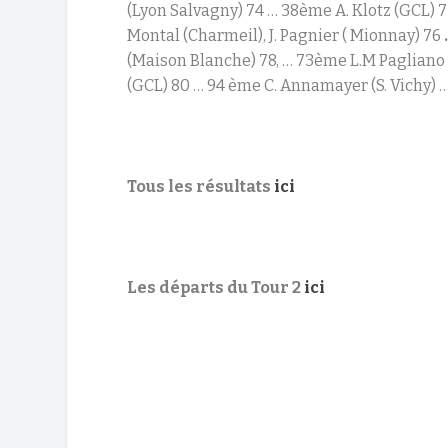
(Lyon Salvagny) 74 … 38
ème
A. Klotz (GCL) 
Montal (Charmeil), J. Pagnier ( Mionnay) 76
(Maison Blanche) 78, … 73
ème
L.M Pagliano 
(GCL) 80 … 94
ème
C. Annamayer (S. Vichy) 
Tous les résultats
ici
Les départs du Tour 2
ici