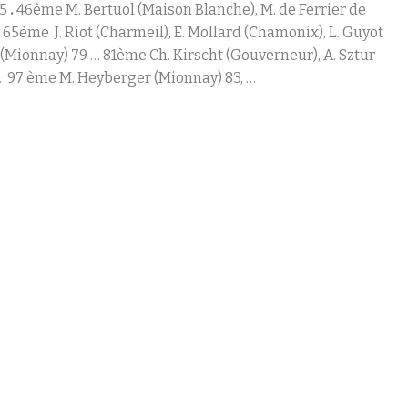
75
.
46
ème
M. Bertuol (Maison Blanche), M. de Ferrier de
.
65
ème
J. Riot (Charmeil), E. Mollard (Chamonix), L. Guyot
(Mionnay) 79 … 81
ème
Ch. Kirscht (Gouverneur), A. Sztur
… 97
ème
M. Heyberger (Mionnay) 83, …