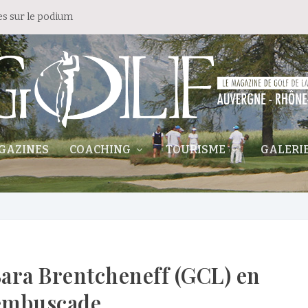
es sur le podium
GAZINES
COACHING
TOURISME
GALERI
ara Brentcheneff (GCL) en
embuscade