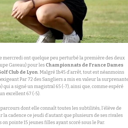
 ce mercredi ont quelque peu perturbé la première des deux
oupe Gaveau) pour les
Championnats de France
Dames
Golf Club de Lyon
. Malgré 1h45 d’arrêt, tout est néanmoins
l’exigeant Par 72 des Sangliers a mis en valeur la surprenant
) qui a signé un magistral 65 (-7), ainsi que, comme espéré
n excellent 67 (-5).
arcours dont elle connaît toutes les subtilités, l’élève de
 la cadence ce jeudi d’autant que plusieurs de ses rivales
 on pointe 15 jeunes filles ayant scoré sous le Par.