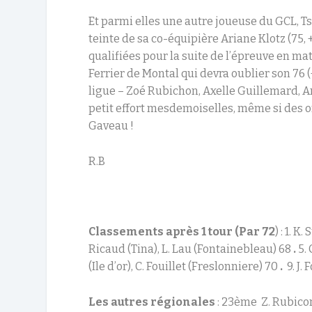
Et parmi elles une autre joueuse du GCL, Ts
teinte de sa co-équipière Ariane Klotz (75,
qualifiées pour la suite de l’épreuve en m
Ferrier de Montal qui devra oublier son 76 (
ligue – Zoé Rubichon, Axelle Guillemard, An
petit effort mesdemoiselles, même si des or
Gaveau !
R.B
Classements après 1 tour (Par 72
) : 1. K
Ricaud (Tina), L. Lau (Fontainebleau) 68
.
5. 
(Ile d’or), C. Fouillet (Freslonniere) 70
.
9. J.
Les autres régionales
: 23
ème
Z. Rubicon