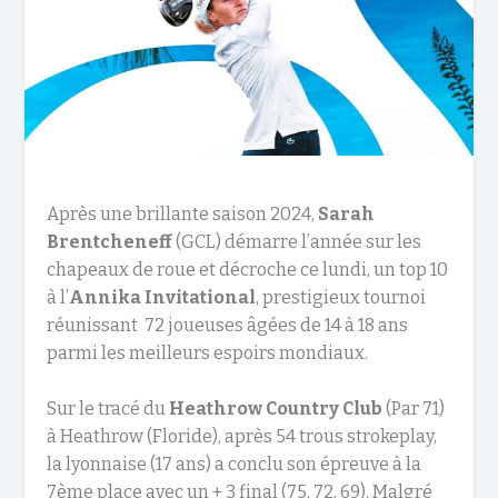
Après une brillante saison 2024,
Sarah
Brentcheneff
(GCL) démarre l’année sur les
chapeaux de roue et décroche ce lundi, un top 10
à l’
Annika Invitational
, prestigieux tournoi
réunissant 72 joueuses âgées de 14 à 18 ans
parmi les meilleurs espoirs mondiaux.
Sur le tracé du
Heathrow Country Club
(Par 71)
à Heathrow (Floride), après 54 trous strokeplay,
la lyonnaise (17 ans) a conclu son épreuve à la
7ème place avec un + 3 final (75, 72, 69). Malgré