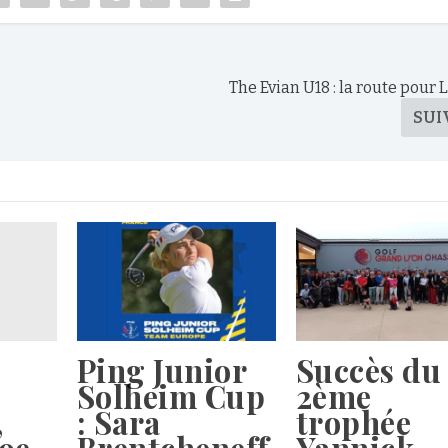
The Evian U18 : la route pour
SUI
Ping Junior
Succès du
Solheim Cup
2ème
,
: Sara
trophée
9e,
Brentcheneff
Yannick