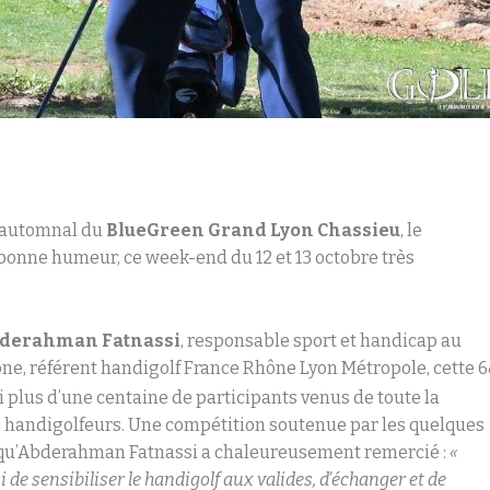
r automnal du
BlueGreen Grand Lyon Chassieu
, le
a bonne humeur, ce week-end du 12 et 13 octobre très
derahman Fatnassi
, responsable sport et handicap au
ne, référent handigolf France Rhône Lyon Métropole, cette 6
i plus d’une centaine de participants venus de toute la
9 handigolfeurs. Une compétition soutenue par les quelques
qu’Abderahman Fatnassi a chaleureusement remercié :
«
i de sensibiliser le handigolf aux valides, d’échanger et de