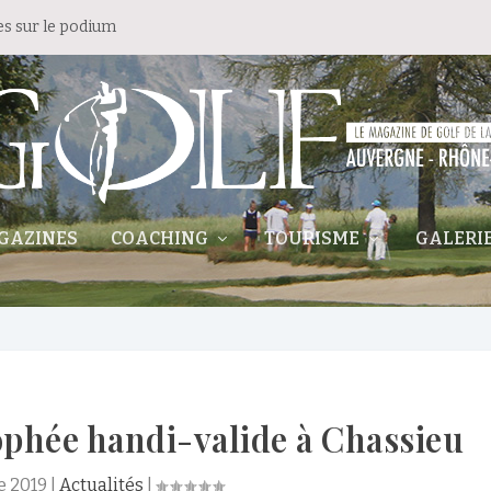
es sur le podium
GAZINES
COACHING
TOURISME
GALERI
rophée handi-valide à Chassieu
e 2019
|
Actualités
|