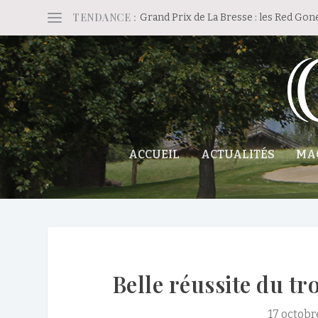
TENDANCE :
Grand Prix de La Bresse : les Red Gon
ACCUEIL
ACTUALITÉS
MA
Belle réussite du t
17 octobr