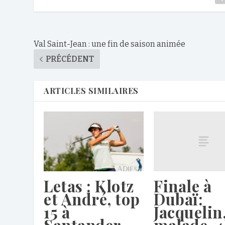
Val Saint-Jean : une fin de saison animée
PRÉCÉDENT
ARTICLES SIMILAIRES
Finale à
Letas : Klotz
Dubaï:
et André, top
Jacquelin
15 à
malade, 4
Santander