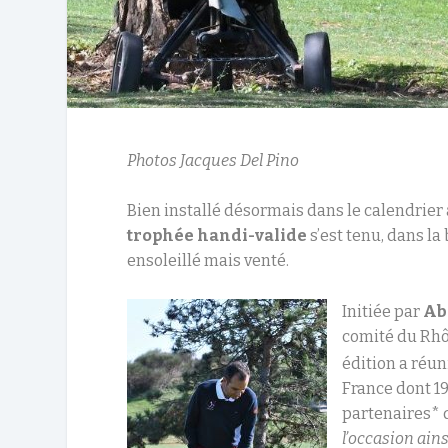
Photos Jacques Del Pino
Bien installé désormais dans le calendrie
trophée handi-valide
s’est tenu, dans l
ensoleillé mais venté.
Initiée par
Ab
comité du Rhô
édition a réun
France dont 1
partenaires* 
l’occasion ains