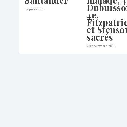
Dubuisso
22 juin 2024
4e,
Fitzpatri
et Stenso
sacrés
20 novembre 2016