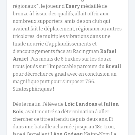
régionaux*, le joueur d’
Esery
médaillé de
bronze à l’issue des qualifs, allait offrir aux
nombreux supporters, amis de son club qui
avaient fait le déplacement, régionaux ou autres
tricolores, de multiples vibrations dans une
finale nourrie d’applaudissements et
d’encouragements face au Racingman
Rafael
Amiel
. Pas moins de 8 birdies sur les douze
trous joués sur l’impeccable parcours du
Breuil
pour décrocher ce graal avec en conclusion un
magnifique putt pour s’imposer 7&6.
Stratosphériques !
Dès le matin, l’élève de
Loïc Landoas
et
Julien
Bois
, avait montré sa détermination à aller
chercher ce titre attendu depuis deux ans. Et
dans une bataille acharnée jusqu’au 18e
trou,
face à l’excellent
Léon Godeau
(Saint-Nom La