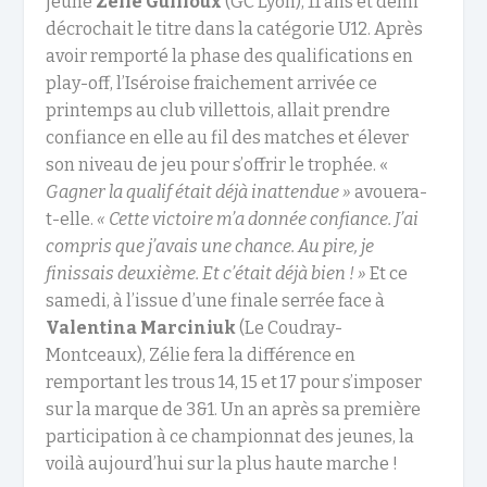
jeune
Zélie Guilloux
(GC Lyon), 11 ans et demi
décrochait le titre dans la catégorie U12. Après
avoir remporté la phase des qualifications en
play-off, l’Iséroise fraichement arrivée ce
printemps au club villettois, allait prendre
confiance en elle au fil des matches et élever
son niveau de jeu pour s’offrir le trophée. «
Gagner la qualif était déjà
inattendue »
avouera-
t-elle.
« Cette victoire m’a donnée confiance. J’ai
compris que j’avais une chance. Au pire, je
finissais deuxième. Et c’était déjà bien ! »
Et ce
samedi, à l’issue d’une finale serrée face à
Valentina Marciniuk
(Le Coudray-
Montceaux), Zélie fera la différence en
remportant les trous 14, 15 et 17 pour s’imposer
sur la marque de 3&1. Un an après sa première
participation à ce championnat des jeunes, la
voilà aujourd’hui sur la plus haute marche !