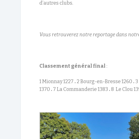
d’autres clubs.
Vous retrouverez notre reportage dans notr
Classement général final
:
1 Mionnay 1227
.
2 Bourg-en-Bresse 1260
.
3
1370
.
7 La Commanderie 1383
.
8 Le Clou 1