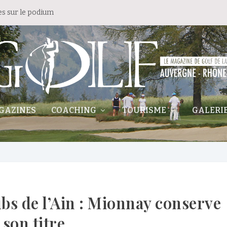
es sur le podium
GAZINES
COACHING
TOURISME
GALERI
s de l’Ain : Mionnay conserve
son titre