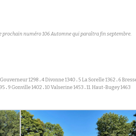
e prochain numéro 106 Automne qui paraîtra fin septembre.
 Gouverneur 1298
.
4 Divonne 1340
.
5 La Sorelle 1362
.
6 Bress
395
.
9 Gonville 1402
.
10 Valserine 1453
.
11. Haut-Bugey 1463