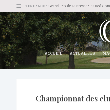
TENDANCE :
Grand Prix de La Bresse : les Red Gon
ACCUEIL
ACTUALITÉS
MA
Championnat des club