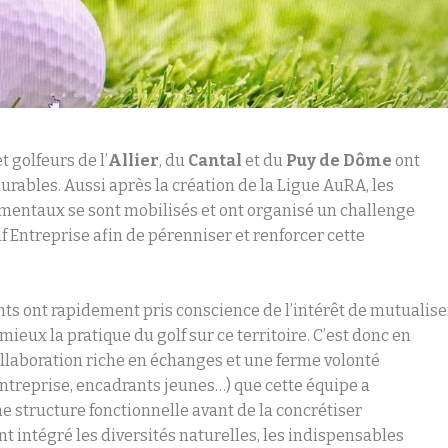
 golfeurs de l’
Allier
, du
Cantal
et du
Puy de Dôme
ont
 durables. Aussi après la création de la Ligue AuRA, les
mentaux se sont mobilisés et ont organisé un challenge
f Entreprise afin de pérenniser et renforcer cette
nts ont rapidement pris conscience de l’intérêt de mutualise
eux la pratique du golf sur ce territoire. C’est donc en
llaboration riche en échanges et une ferme volonté
 Entreprise, encadrants jeunes…) que cette équipe a
e structure fonctionnelle avant de la concrétiser
t intégré les diversités naturelles, les indispensables