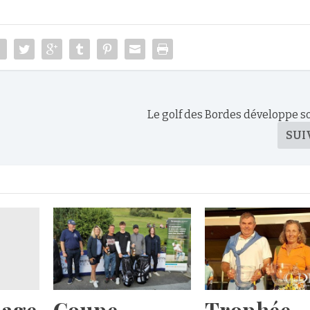
Le golf des Bordes développe 
SUI
iage
Coupe
Trophée