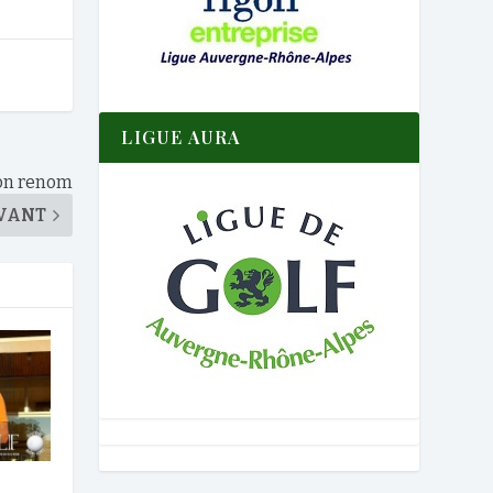
LIGUE AURA
son renom
VANT