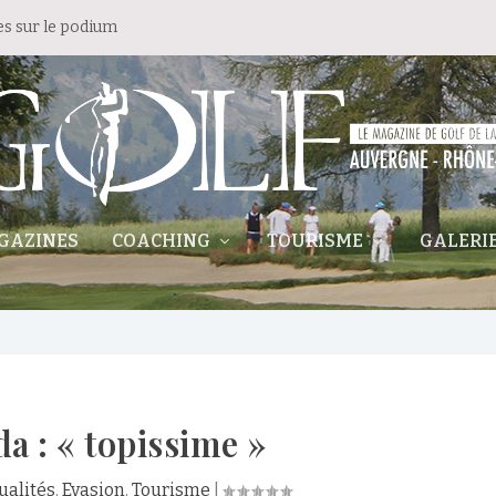
es sur le podium
GAZINES
COACHING
TOURISME
GALERI
 : « topissime »
ualités
,
Evasion
,
Tourisme
|