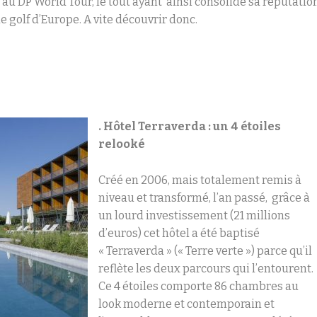
 au DP World Tour, le tout ayant ainsi consolidé sa réputatio
 golf d’Europe. A vite découvrir donc.
. Hôtel Terraverda : un 4 étoiles
relooké
Créé en 2006, mais totalement remis à
niveau et transformé, l’an passé, grâce à
un lourd investissement (21 millions
d’euros) cet hôtel a été baptisé
« Terraverda » (« Terre verte ») parce qu’il
reflète les deux parcours qui l’entourent.
Ce 4 étoiles comporte 86 chambres au
look moderne et contemporain et