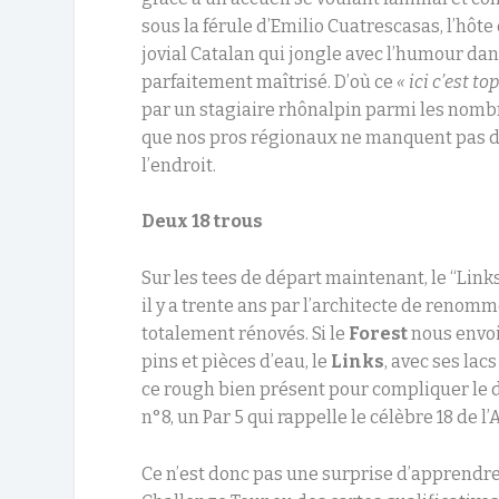
sous la férule d’Emilio Cuatrescasas, l’hôte 
jovial Catalan qui jongle avec l’humour da
parfaitement maîtrisé. D’où ce
« ici c’est t
par un stagiaire rhônalpin parmi les nomb
que nos pros régionaux ne manquent pas d’
l’endroit.
Deux 18 trous
Sur les tees de départ maintenant, le “Link
il y a trente ans par l’architecte de ren
totalement rénovés. Si le
Forest
nous envoi
pins et pièces d’eau, le
Links
, avec ses lac
ce rough bien présent pour compliquer le d
n°8, un Par 5 qui rappelle le célèbre 18 de l’
Ce n’est donc pas une surprise d’apprendr