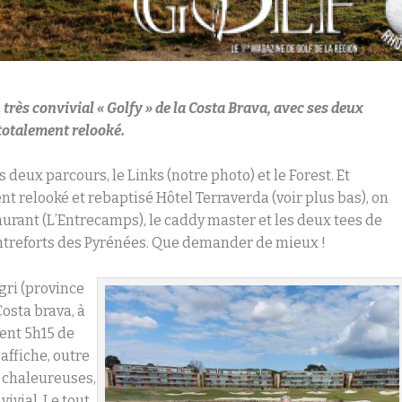
très convivial « Golfy » de la Costa Brava, avec ses deux
totalement relooké.
 deux parcours, le Links (notre photo) et le Forest. Et
nt relooké et rebaptisé Hôtel Terraverda (voir plus bas), on
aurant (L’Entrecamps), le caddy master et les deux tees de
 contreforts des Pyrénées. Que demander de mieux !
gri (province
Costa brava, à
ment 5h15 de
affiche, outre
s chaleureuses,
vivial. Le tout