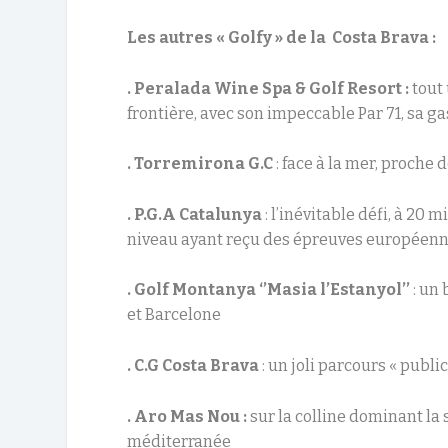
Les autres « Golfy » de la Costa Brava :
. Peralada Wine Spa & Golf Resort :
tout
frontière, avec son impeccable Par 71, sa g
. Torremirona G.C
: face à la mer, proche
. P.G.A Catalunya
: l’inévitable défi, à 20
niveau ayant reçu des épreuves européenne
. Golf Montanya ‘’Masia l’Estanyol’’
: un
et Barcelone
. C.G Costa Brava
: un joli parcours « publi
. Aro Mas Nou :
sur la colline dominant la 
méditerranée