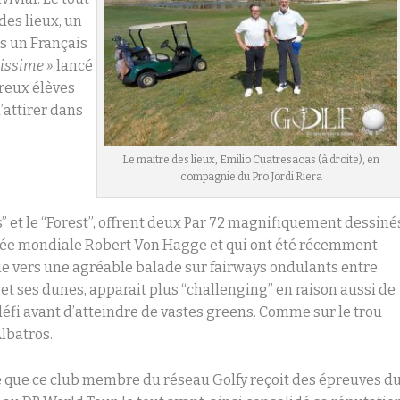
des lieux, un
ns un Français
opissime »
lancé
reux élèves
attirer dans
Le maitre des lieux, Emilio Cuatresacas (à droite), en
compagnie du Pro Jordi Riera
s” et le “Forest”, offrent deux Par 72 magnifiquement dessiné
ommée mondiale Robert Von Hagge et qui ont été récemment
e vers une agréable balade sur fairways ondulants entre
s et ses dunes, apparait plus “challenging” en raison aussi de
éfi avant d’atteindre de vastes greens. Comme sur le trou
Albatros.
e que ce club membre du réseau Golfy reçoit des épreuves d