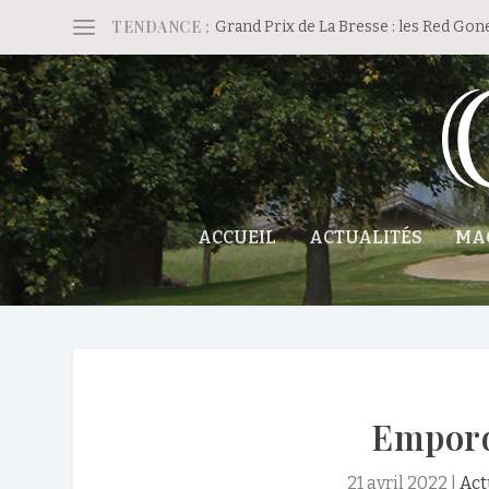
TENDANCE :
Grand Prix de La Bresse : les Red Gon
ACCUEIL
ACTUALITÉS
MA
Emporda
21 avril 2022
|
Act