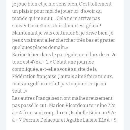
je joue bien et je me sens bien. C’est tellement
un plaisir pour moi de jouer ici, d’avoir du
monde qui me suit… Cela ne m’arrive pas
souvent aux Etats-Unis donc c’est génial!
Maintenant je vais continuer. Si je drive bien, je
peux vraiment aller chercher très bas et gratter
quelques places demain.»
Karine Icher, dans le par également lors de ce 2
e
tour, est 47
e
à + 1. « C’était une journée
compliquée, a-t-elle avoué au site de la
Fédération française. J’aurais aimé faire mieux,
mais au golf on ne fait pas toujours ce qu’on
veut…»
Les autres Françaises n’ont malheureusement
pas passé le cut : Marion Ricordeau termine 72
e
à + 4, à un seul coup du cut, Isabelle Boineau 97
e
à + 7, Perrine Delacour et Agathe Laisne 111
e
à + 9.