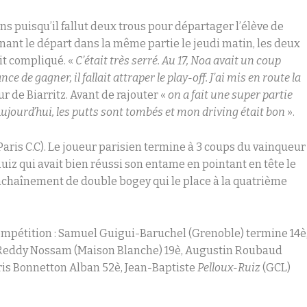
ns puisqu’il fallut deux trous pour départager l’élève de
ant le départ dans la même partie le jeudi matin, les deux
it compliqué. «
C’était très serré. Au 17, Noa avait un coup
ce de gagner, il fallait attraper le play-off. J’ai mis en route la
ur de Biarritz. Avant de rajouter «
on a fait une super partie
Aujourd’hui, les putts sont tombés et mon driving était bon
».
aris C.C). Le joueur parisien termine à 3 coups du vainqueur
 Ruiz qui avait bien réussi son entame en pointant en tête le
 enchaînement de double bogey qui le place à la quatrième
mpétition : Samuel Guigui-Baruchel (Grenoble) termine 14è
l Reddy Nossam (Maison Blanche) 19è, Augustin Roubaud
ris Bonnetton Alban 52è, Jean-Baptiste
Pelloux-Ruiz
(GCL)