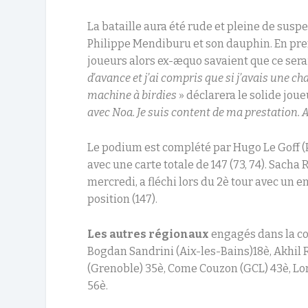
La bataille aura été rude et pleine de suspe
Philippe Mendiburu et son dauphin. En pren
joueurs alors ex-æquo savaient que ce sera
d’avance et j’ai compris que si j’avais une chan
machine à birdies
» déclarera le solide joue
avec Noa. Je suis content de ma prestation. 
Le podium est complété par Hugo Le Goff (P
avec une carte totale de 147 (73, 74). Sacha
mercredi, a fléchi lors du 2è tour avec un
position (147).
Les autres régionaux
engagés dans la co
Bogdan Sandrini (Aix-les-Bains)18è, Akhi
(Grenoble) 35è, Come Couzon (GCL) 43è, Lo
56è.