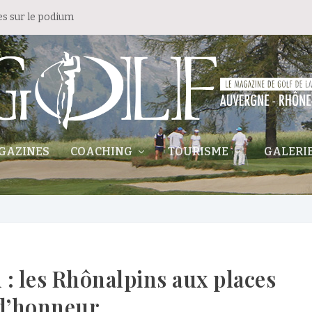
es sur le podium
GAZINES
COACHING
TOURISME
GALERI
 : les Rhônalpins aux places
d’honneur