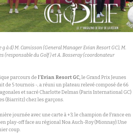
de g à d) M. Camisson (General Manager Evian Resort GC), M.
es (responsable du Golf ) et A. Bosseray (coordonateur
ique parcours de
l’Evian Resort GC,
le Grand Prix Jeunes
it de 5 tournois -, a réuni un plateau relevé composé de 66
exagonales et sacré Charlotte Delmas (Paris International GC)
s (Biarritz) chez les garçons.
mière journée avec une carte à +3, le champion de France en
 en play-off face au régional Noa Auch-Roy (Mionnay).Une
nier coup.