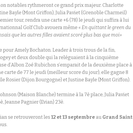
tion notables rythmeront ce grand prix majeur. Charlotte
tine Bayle (Mont Griffon), Julia Paviet (Grenoble Charmeil)
emier tour, rendra une carte +6 (78) le jeudi qui suffira à lui
ternationnal Golf Club avouera même «
En quittant le green du
ensais que les autres filles avaient scoré plus bas que moi»
e pour Amely Bochaton. Leader à trois trous de la fin,
 bogey et deux double qui la reléguaient à la cinquième
use d’Albon Zoé Rubichon s’emparait de la deuxième place à
 carte de 77 le jeudi (meilleur score du jour), elle gagne 8
e Rosier (Dijon Bourgogne) et Justine Bayle (Mont Griffon).
Johnson (Maison Blanche) termine à la 7è place, Julia Paviet
è, Jeanne Pagnier (Evian) 23è.
vian se retrouveront les
12 et 13 septembre
au
Grand Saint
ous.