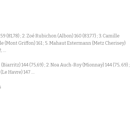
159 (81,78) ; 2. Zoé Rubichon (Albon) 160 (83,77) ; 3. Camille
yle (Mont Griffon) 161 ; 5. Mahaut Estermann (Metz Cherisey)
, …
Biarritz) 144 (75,69) ; 2. Noa Auch-Roy (Mionnay) 144 (75, 69) ;
z (Le Havre) 147 …
s