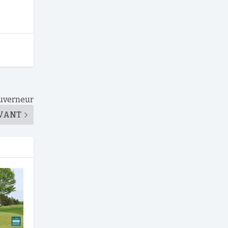
ouverneur
VANT