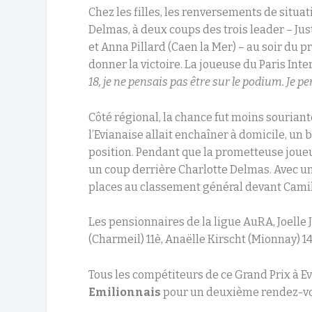
Chez les filles, les renversements de situa
Delmas, à deux coups des trois leader – Jus
et Anna Pillard (Caen la Mer) – au soir du pr
donner la victoire. La joueuse du Paris In
18, je ne pensais pas être sur le podium. Je p
Côté régional, la chance fut moins souriant
l’Evianaise allait enchaîner à domicile, un
position. Pendant que la prometteuse joue
un coup derrière Charlotte Delmas. Avec une
places au classement général devant Camill
Les pensionnaires de la ligue AuRA, Joelle 
(Charmeil) 11è, Anaëlle Kirscht (Mionnay) 14
Tous les compétiteurs de ce Grand Prix à E
Emilionnais
pour un deuxième rendez-v