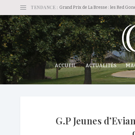
TENDANCE :
Grand Prix de La Bresse : les Red Gon
ACCUEIL
ACTUALITÉS
MA
G.P Jeunes d’Evian