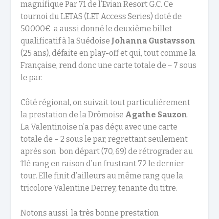
magnifique Par 71 de l’Evian Resort G.C. Ce
tournoi du LETAS (LET Access Series) doté de
50.000€ a aussi donné le deuxième billet
qualificatif à la Suédoise
Johanna
Gustavsson
(25 ans), défaite en play-off et qui, tout comme la
Française, rend donc une carte totale de – 7 sous
le par.
Côté régional, on suivait tout particulièrement
la prestation de la Drômoise
Agathe Sauzon
.
La Valentinoise n’a pas déçu avec une carte
totale de – 2 sous le par, regrettant seulement
après son bon départ (70, 69) de rétrograder au
11è rang en raison d’un frustrant 72 le dernier
tour. Elle finit d’ailleurs au même rang que la
tricolore Valentine Derrey, tenante du titre.
Notons aussi la très bonne prestation