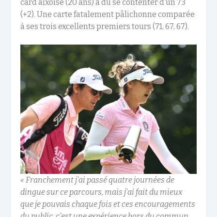
card aixoise (20 ans) a dû se contenter d’un 73
(+2). Une carte fatalement pâlichonne comparée
à ses trois excellents premiers tours (71, 67, 67).
« Franchement j’ai passé quatre journées de
dingue sur ce parcours, mais j’ai fait du mieux
que je pouvais chaque fois et ces encouragements
du public, c’est une expérience hors du commun.