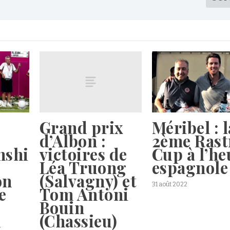
Grand prix
Méribel : l
d’Albon :
2ème Rast
victoires de
nshi
Cup à l’he
Léa Truong
espagnole
(Salvagny) et
on
31 août 2022
Tom Antoni
e
Bouin
(Chassieu)
d