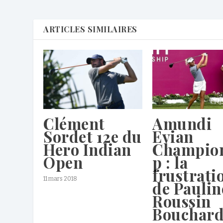
ARTICLES SIMILAIRES
Clément
Amundi
Sordet 12e du
Evian
Hero Indian
Champio
Open
p : la
frustrati
11 mars 2018
de Paulin
Roussin
Bouchar