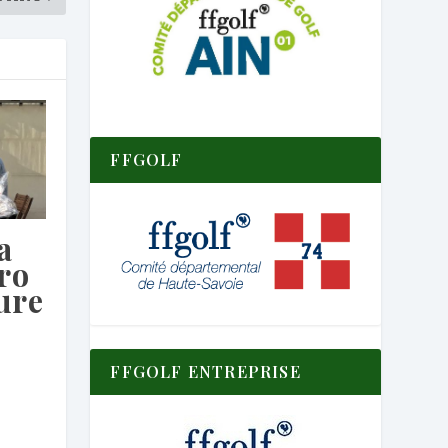
FFGOLF
a
ro
ure
FFGOLF ENTREPRISE