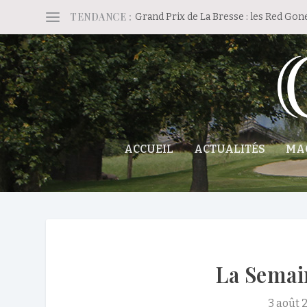
TENDANCE :
Grand Prix de La Bresse : les Red Gon
ACCUEIL
ACTUALITÉS
MA
La Semai
3 août 