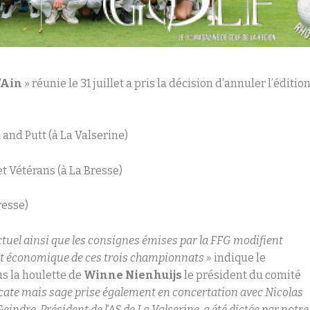
’Ain
» réunie le 31 juillet a pris la décision d’annuler l’éditio
 and Putt (à La Valserine)
t Vétérans (à La Bresse)
resse)
actuel ainsi que les consignes émises par la FFG modifient
 et économique de ces trois championnats »
indique le
s la houlette de
Winne Nienhuijs
le président du comité
licate mais sage prise également en concertation avec Nicolas
indre, Président de l’AS de La Valserine, a été dictée par notre