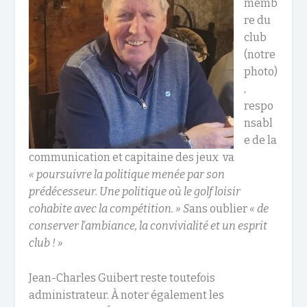
memb
re du
club
(notre
photo)
,
respo
nsabl
e de la
communication et capitaine des jeux va
« poursuivre la politique menée par son
prédécesseur. Une politique où le golf loisir
cohabite avec la compétition. » S
ans oublier
« de
conserver l’ambiance, la convivialité et un esprit
club ! »
Jean-Charles Guibert reste toutefois
administrateur. À noter également les