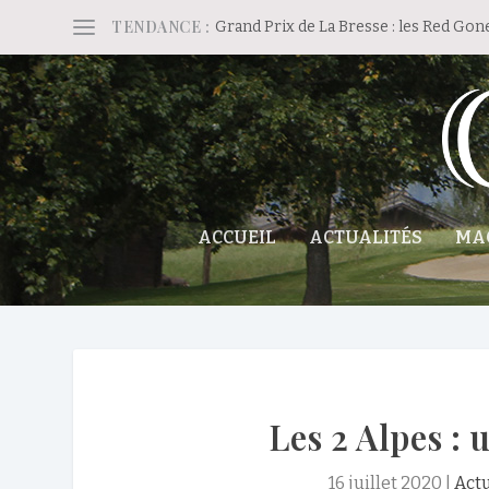
TENDANCE :
Grand Prix de La Bresse : les Red Gon
ACCUEIL
ACTUALITÉS
MA
Les 2 Alpes :
16 juillet 2020
|
Actu