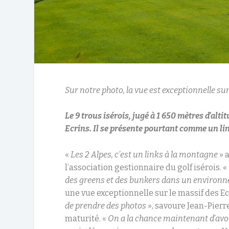
Sur notre photo, la vue est exceptionnelle su
Le 9 trous isérois, jugé à 1 650 mètres d’alt
Ecrins. Il se présente pourtant comme un li
«
Les 2 Alpes, c’est un links à la montagne
» 
l’association gestionnaire du golf isérois. «
des greens et des bunkers dans un environn
une vue exceptionnelle sur le massif des Ecr
de prendre des photos
», savoure Jean-Pierre
maturité. «
On a la chance maintenant d’avoir 