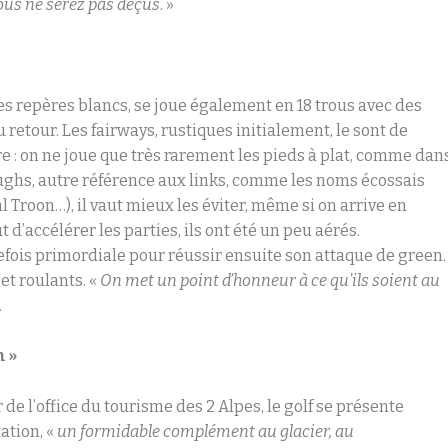
ous ne serez pas déçus
. »
es repères blancs, se joue également en 18 trous avec des
etour. Les fairways, rustiques initialement, le sont de
e : on ne joue que très rarement les pieds à plat, comme dan
ughs, autre référence aux links, comme les noms écossais
 Troon…), il vaut mieux les éviter, même si on arrive en
t d’accélérer les parties, ils ont été un peu aérés.
efois primordiale pour réussir ensuite son attaque de green.
et roulants. «
On met un point d’honneur à ce qu’ils soient au
.
n »
 de l’office du tourisme des 2 Alpes, le golf se présente
tation, «
un formidable complément au glacier, au