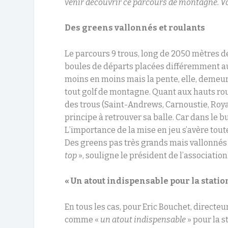
venir découvrir ce parcours de montagne. V
Des greens vallonnés et roulants
Le parcours 9 trous, long de 2050 mètres d
boules de départs placées différemment au r
moins en moins mais la pente, elle, demeur
tout golf de montagne. Quant aux hauts ro
des trous (Saint-Andrews, Carnoustie, Royal
principe à retrouver sa balle. Car dans le bu
L’importance de la mise en jeu s’avère tout
Des greens pas très grands mais vallonnés 
top
», souligne le président de l’association
« Un atout indispensable pour la statio
En tous les cas, pour Eric Bouchet, directeur
comme «
un atout indispensable
» pour la s