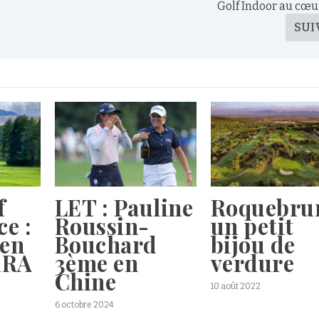
Golf Indoor au cœu
SUI
f
LET : Pauline
Roquebru
e :
Roussin-
un petit
 en
Bouchard
bijou de
uRA
3ème en
verdure
Chine
10 août 2022
6 octobre 2024