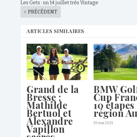
Les Gets : un 14 juillet très Vintage
PRÉCÉDENT
ARTICLES SIMILAIRES
Grand de la
BMW Gol
Bresse :
Cup Franc
Mathilde
10 étapes
Bertuol et
région A
Alexandre
19 mai 2021
Vapillon
sacrés