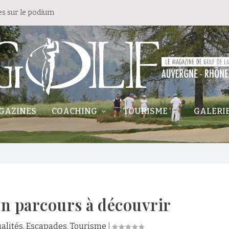
es sur le podium
GAZINES
COACHING
TOURISME
GALERI
 un parcours à découvrir
alités
,
Escapades
,
Tourisme
|