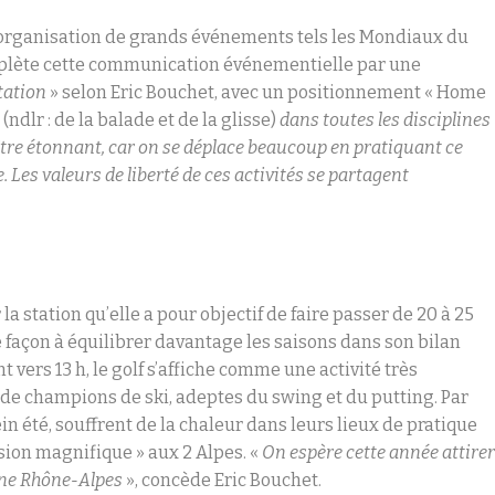
l’organisation de grands événements tels les Mondiaux du
plète cette communication événementielle par une
station
» selon Eric Bouchet, avec un positionnement « Home
g
(ndlr : de la balade et de la glisse)
dans toutes les disciplines
raître étonnant, car on se déplace beaucoup en pratiquant ce
e. Les valeurs de liberté de ces activités se partagent
la station qu’elle a pour objectif de faire passer de 20 à 25
de façon à équilibrer davantage les saisons dans son bilan
nt vers 13 h, le golf s’affiche comme une activité très
e champions de ski, adeptes du swing et du putting. Par
lein été, souffrent de la chaleur dans leurs lieux de pratique
sion magnifique » aux 2 Alpes. «
On espère cette année attire
rgne Rhône-Alpes
», concède Eric Bouchet.