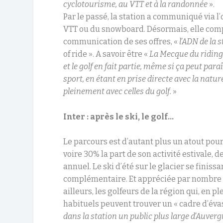
cyclotourisme, au VTT et à la randonnée
».
Par le passé, la station a communiqué via 
VTT ou du snowboard. Désormais, elle com
communication de ses offres, «
l’ADN de la 
of ride ». A savoir être «
La Mecque du ridin
et le golf en fait partie, même si ça peut pa
sport, en étant en prise directe avec la natur
pleinement avec celles du golf.
»
Inter : après le ski, le golf…
Le parcours est d’autant plus un atout pour 
voire 30% la part de son activité estivale, 
annuel. Le ski d’été sur le glacier se finissa
complémentaire. Et appréciée par nombre d
ailleurs, les golfeurs de la région qui, en p
habituels peuvent trouver un « cadre d’éva
dans la station un public plus large d’Auve