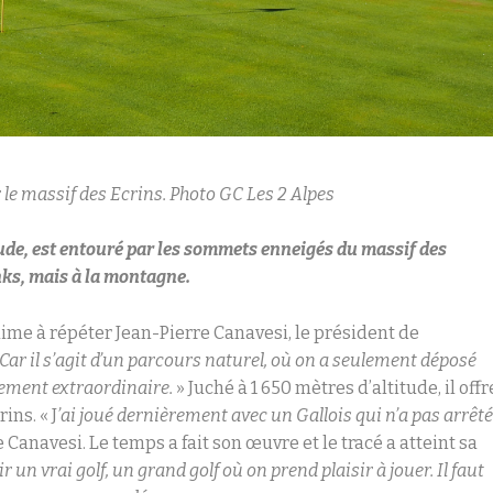
r le massif des Ecrins. Photo GC Les 2 Alpes
itude, est entouré par les sommets enneigés du massif des
nks, mais à la montagne.
aime à répéter Jean-Pierre Canavesi, le président de
Car il s’agit d’un parcours naturel, où on a seulement déposé
ement extraordinaire.
» Juché à 1 650 mètres d’altitude, il offr
ins. « J
’ai joué dernièrement avec un Gallois qui n’a pas arrêt
 Canavesi. Le temps a fait son œuvre et le tracé a atteint sa
un vrai golf, un grand golf où on prend plaisir à jouer. Il faut