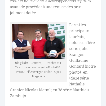
cœur et nous allons le développer dans le futur»
avant de procéder à une remise des prix
joliment dotée.
Parmi les
principaux
lauréats,
notons en 1
ère
série : Julie
Branger,
Guillaume
(de g à d) G. Gontard, E. Brochet et F.
Gontard (notre
Tirard directeur du golf – Photo ©A.
photo) ; en
Prost /Golf Auvergne Rhône-Alpes
Magazine
(de2è série :
Nathalie
Grenier, Nicolas Metral ; en 3è série Matthieu
Zambujo.