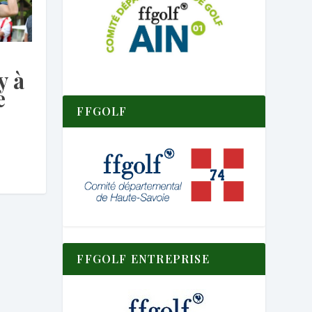
y à
e
FFGOLF
FFGOLF ENTREPRISE