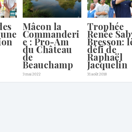
des
Mâcon la
Trophée
 une
Commanderi
Renée Sab
ion
e : Pro-Am
Bresson: l
du Château
défi de
de
Raphaël
Beauchamp
Jacquelin
3 mai 2022
31 août 2018