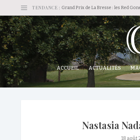
TENDANCE :
Grand Prix de La Bresse : les Red Gon
ACCUEIL
ACTUALITÉS
MA
Nastasia Nad
18 août