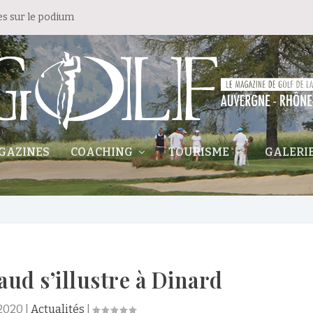
es sur le podium
GAZINES
COACHING
TOURISME
GALERI
aud s’illustre à Dinard
 2020
|
Actualités
|