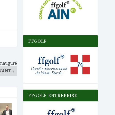
FFGOLF
l inauguré
VANT
FFGOLF ENTREPRISE