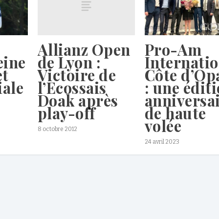
Allianz Open
Pro-Am
de Lyon :
eine
Internatio
Victoire de
et
Côte d’Op
l’Ecossais
iale
: une édit
Doak après
anniversa
play-off
de haute
volée
8 octobre 2012
24 avril 2023