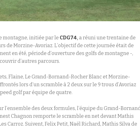
e montagne, initiée par le
CDG74
,
a réuni une trentaine de
ours de Morzine-Avoriaz. L’objectif de cette journée était de
ment en été, période d’ouverture des golfs de montagne -,
couvrir d’autres parcours.
Gets, Flaine, Le Grand-Bornand-Rocher Blanc et Morzine-
ffrontés lors d’un scramble à 2 deux sur le 9 trous d’Avoriaz
speed golf par équipe de quatre.
», sur l’ensemble des deux formules, l’équipe du Grand-Bornand
nest Chagnon remporte le scramble en net devant Mathis
es Carroz. Suivent, Felix Petit, Naël Richard, Mathis Silva de