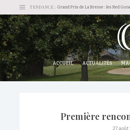
TENDANCE :
Grand Prix de La Bresse : les Red Gon
ACCUEIL
ACTUALITÉS
MA
Première renco
27 août