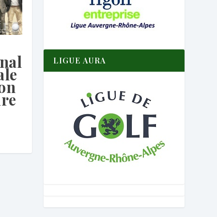
nal
LIGUE AURA
ale
ion
ire