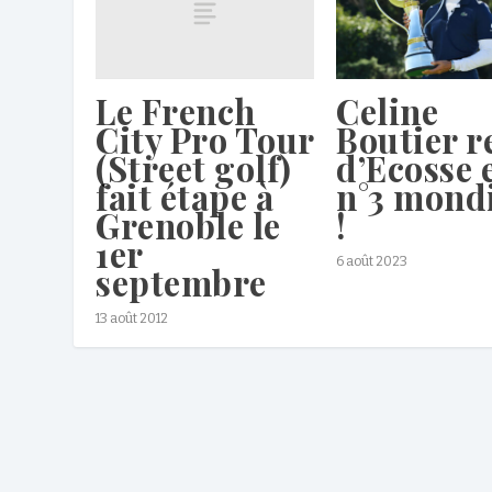
Le French
Celine
City Pro Tour
Boutier r
(Street golf)
d’Ecosse 
fait étape à
n°3 mond
Grenoble le
!
1er
6 août 2023
septembre
13 août 2012