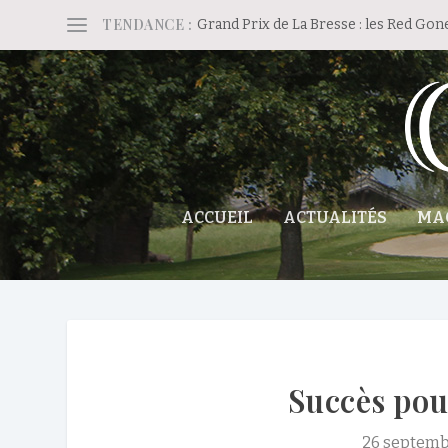
TENDANCE :
Grand Prix de La Bresse : les Red Gon
ACCUEIL
ACTUALITÉS
MA
Succès pou
26 septemb