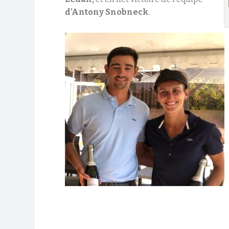
d’Antony Snobneck
.