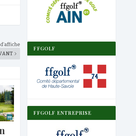
 d’affiche
FFGOLF
VANT
FFGOLF ENTREPRISE
un