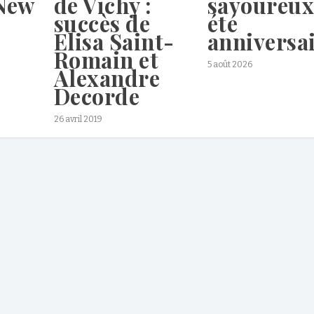
New
de Vichy :
savoureu
succès de
été
Elisa Saint-
anniversa
Romain et
5 août 2026
Alexandre
Decorde
26 avril 2019