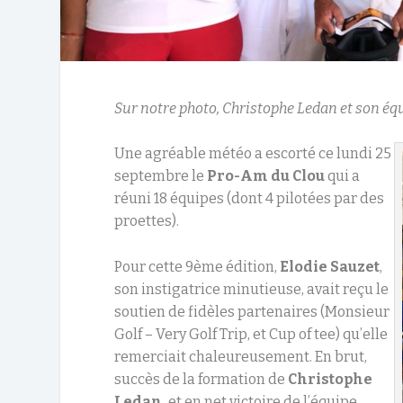
Sur notre photo, Christophe Ledan et son éq
Une agréable météo a escorté ce lundi 25
septembre le
Pro-Am du Clou
qui a
réuni 18 équipes (dont 4 pilotées par des
proettes).
Pour cette 9ème édition,
Elodie Sauzet
,
son instigatrice minutieuse, avait reçu le
soutien de fidèles partenaires (Monsieur
Golf – Very Golf Trip, et Cup of tee) qu’elle
remerciait chaleureusement. En brut,
succès de la formation de
Christophe
Ledan,
et en net victoire de l’équipe