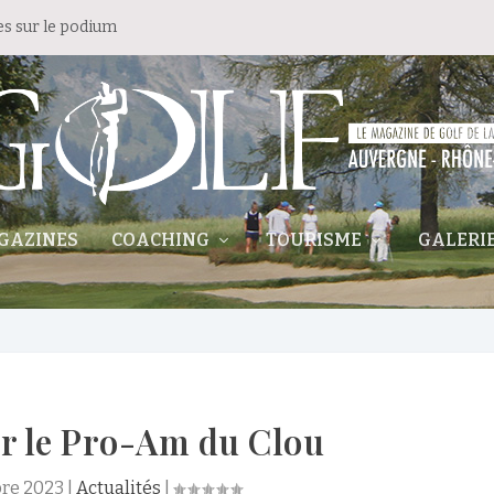
es sur le podium
GAZINES
COACHING
TOURISME
GALERI
r le Pro-Am du Clou
re 2023
|
Actualités
|