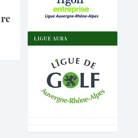
x
ire
LIGUE AURA