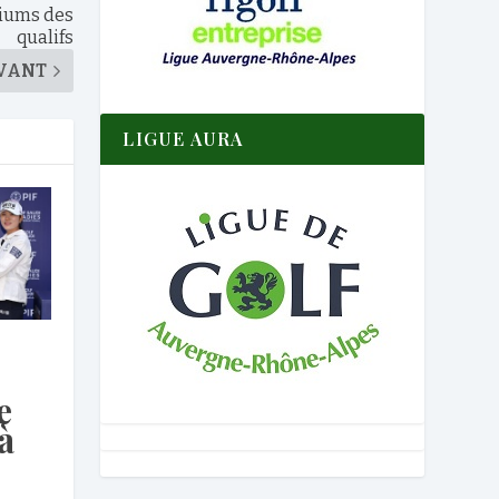
diums des
qualifs
VANT
LIGUE AURA
e
à