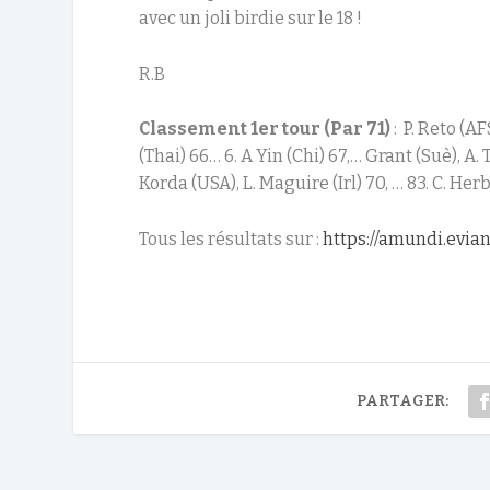
avec un joli birdie sur le 18 !
R.B
Classement 1
er
tour (Par 71)
: P. Reto (AF
(Thai) 66… 6. A Yin (Chi) 67,… Grant (Suè), A. 
Korda (USA), L. Maguire (Irl) 70, … 83. C. Herb
Tous les résultats sur :
https://amundi.evi
PARTAGER: