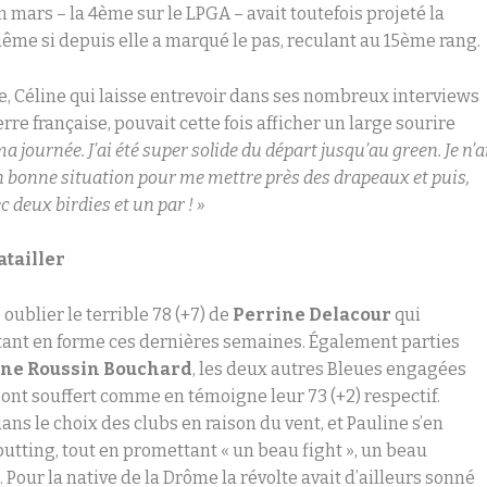
n mars – la 4
ème
sur le LPGA – avait toutefois projeté la
ême si depuis elle a marqué le pas, reculant au 15ème rang.
ée, Céline qui laisse entrevoir dans ses nombreux interviews
erre française, pouvait cette fois afficher un large sourire
 ma journée. J’ai été super solide du départ jusqu’au green. Je n’a
n bonne situation pour me mettre près des drapeaux et puis,
ec deux birdies et un par ! »
tailler
e oublier le terrible 78 (+7) de
Perrine Delacour
qui
nt en forme ces dernières semaines. Également parties
ine Roussin Bouchard
, les deux autres Bleues engagées
 ont souffert comme en témoigne leur 73 (+2) respectif.
ns le choix des clubs en raison du vent, et Pauline s’en
putting, tout en promettant « un beau fight », un beau
Pour la native de la Drôme la révolte avait d’ailleurs sonné