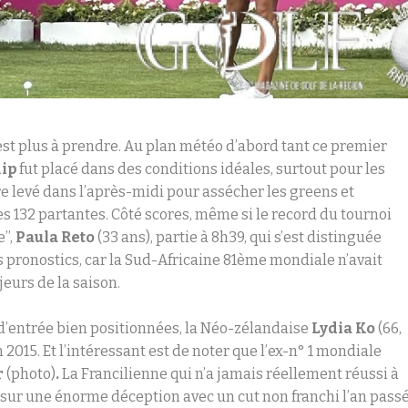
’est plus à prendre. Au plan météo d’abord tant ce premier
ip
fut placé dans des conditions idéales, surtout pour les
re levé dans l’après-midi pour assécher les greens et
s 132 partantes. Côté scores, même si le record du tournoi
’’,
Paula Reto
(33 ans), partie à 8h39, qui s’est distinguée
s pronostics, car la Sud-Africaine 81
ème
mondiale n’avait
eurs de la saison.
 d’entrée bien positionnées, la Néo-zélandaise
Lydia Ko
(66,
n 2015. Et l’intéressant est de noter que l’ex-n° 1 mondiale
r
(photo)
.
La Francilienne qui n’a jamais réellement réussi à
 sur une énorme déception avec un cut non franchi l’an passé