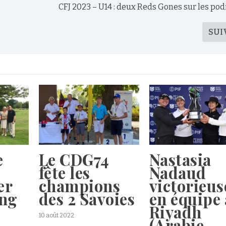
CFJ 2023 – U14 : deux Reds Gones sur les po
SUI
e
Le CDG74
Nastasia
fête les
Nadaud
er
champions
victorieus
ing
des 2 Savoies
en équipe 
Riyadh
10 août 2022
(Arabie