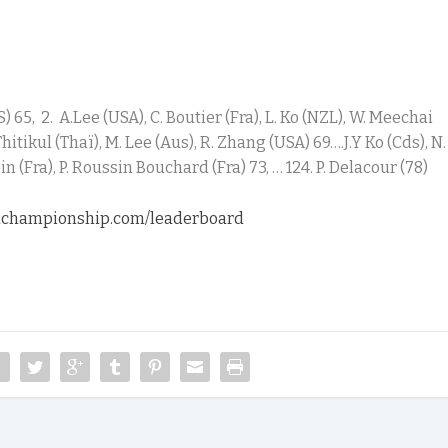
S) 65, 2. A.Lee (USA), C. Boutier (Fra), L. Ko (NZL), W. Meechai
Thitikul (Thaï), M. Lee (Aus), R. Zhang (USA) 69….J.Y Ko (Cds), N.
in (Fra), P. Roussin Bouchard (Fra) 73, … 124. P. Delacour (78)
anchampionship.com/leaderboard