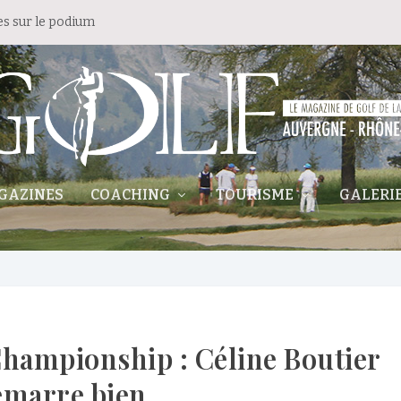
es sur le podium
GAZINES
COACHING
TOURISME
GALERI
hampionship : Céline Boutier
émarre bien