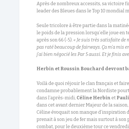
Après de nombreux accessits, sa victoire fi
leader des Bleues dans le Top 10 mondial m
Seule tricolore à être partie dans la matin
le poids de la pression lorsqu’elle joue en t
après son 66 (-5).
« Je suis très satisfaite de
pas raté beaucoup de fairways. Ça m’a mis e
j’ai bien négocié les Par 5 aussi. Et je finis av
Herbin et Roussin Bouchard devront ba
Voilà de quoi réjouir le clan français et fair
condamne probablement la Nordiste pourta
dans l’après-midi,
Céline Herbin
et
Paul
dans cet avant dernier Majeur de la saison,
Céline évoquait son manque d’inspiration da
prenait à son jeu de fer mais surtout à son 
combat, pour le deuxième tour ce vendredi. 