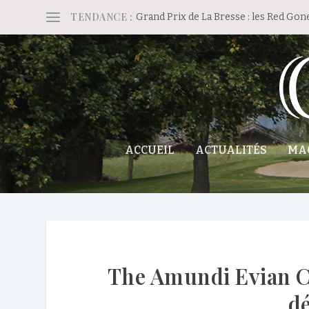
TENDANCE :
Grand Prix de La Bresse : les Red Gon
ACCUEIL
ACTUALITÉS
MA
The Amundi Evian C
d