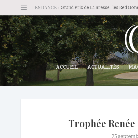
TENDANCE :
Grand Prix de La Bresse : les Red Gon
ACCUEIL
ACTUALITÉS
MA
Trophée Renée 
25 septemb