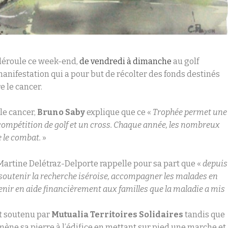
déroule ce week-end,
de vendredi à dimanche
au golf
manifestation qui a pour but de récolter des fonds destinés
e le cancer.
 le cancer,
Bruno Saby
explique que ce «
Trophée permet une
 compétition de golf et un cross. Chaque année, les nombreux
 le combat.
»
 Martine Delétraz-Delporte rappelle pour sa part que «
depuis
r soutenir la recherche iséroise, accompagner les malades en
venir en aide financièrement aux familles que la maladie a mis
t soutenu par
Mutualia Territoires Solidaires
tandis que
mène sa pierre à l’édifice en mettant sur pied une marche et