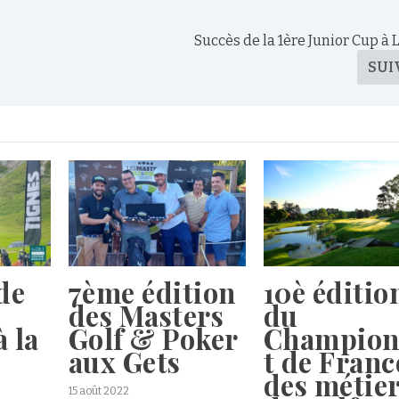
Succès de la 1ère Junior Cup à 
SUI
de
7ème édition
10è éditio
des Masters
du
à la
Golf & Poker
Champion
aux Gets
t de Franc
des métie
15 août 2022