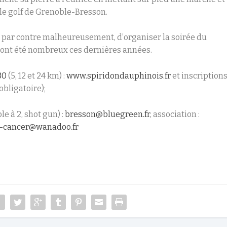
le golf de Grenoble-Bresson.
, par contre malheureusement, d’organiser la soirée du
s ont été nombreux ces dernières années.
30
(5, 12 et 24 km) :
www.spiridondauphinois.fr
et inscription
obligatoire);
e à 2, shot gun) :
bresson@bluegreen.fr
, association :
re-cancer@wanadoo.fr