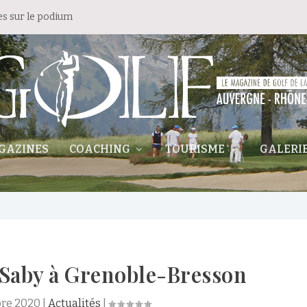
es sur le podium
GAZINES
COACHING
TOURISME
GALERI
Saby à Grenoble-Bresson
re 2020
|
Actualités
|