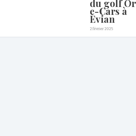
du golf O
e-Cars à
Evian
2 février 2025