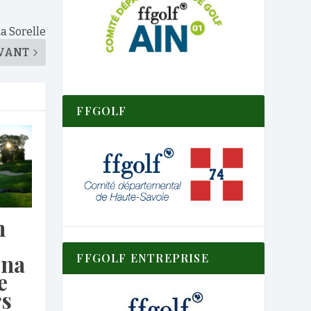
La Sorelle
VANT
FFGOLF
n
na
FFGOLF ENTREPRISE
e
rs