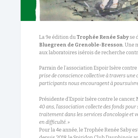
La 9
e
édition du
Trophée Renée Saby
se 
Bluegreen de Grenoble-Bresson
. Une 
aux laboratoires isérois de recherche contr
Parrain de l’association Espoir Isère contre
prise de conscience collective à travers une
participants nous encouragent à poursuivre
Présidente d’Espoir Isère contre le cancer,
40 ans, l’association collecte des fonds pou
traitement dans les services d’oncologie et 
en difficulté. »
Pour la 4
e
année, le Trophée Renée Saby es
depuis 2018, le Spiridon Club Dauphinois a