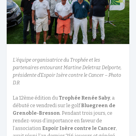
L’équipe organisatrice du Trophée et les
partenaires entourant Martine Deletraz Delporte,
présidente d’Espoir Isère contre le Cancer – Photo
D.R
La 12
ème
édition du
Trophée Renée Saby
, a
débuté ce vendredi sur le golf
Bluegreen de
Grenoble-Bresson
. Pendant trois jours, ce
rendez-vous d’importance en faveur de
l’association
Espoir Isère contre le Cancer
,
avait réuni l’an dernier 256 joueurs et généré