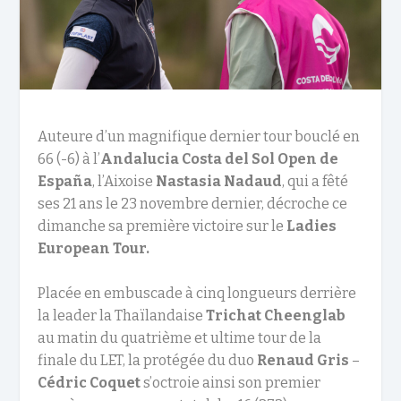
Auteure d’un magnifique dernier tour bouclé en
66 (-6) à l’
Andalucia Costa del Sol Open de
España
, l’Aixoise
Nastasia Nadaud
, qui a fêté
ses 21 ans le 23 novembre dernier, décroche ce
dimanche sa première victoire sur le
Ladies
European Tour.
Placée en embuscade à cinq longueurs derrière
la leader la Thaïlandaise
Trichat Cheenglab
au matin du quatrième et ultime tour de la
finale du LET, la protégée du duo
Renaud Gris
–
Cédric Coquet
s’octroie ainsi son premier