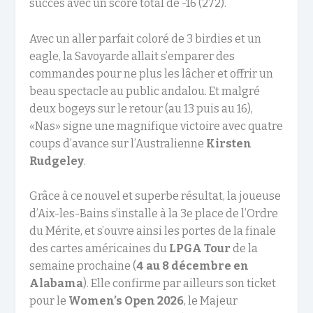
succès avec un score total de -16 (272).
Avec un aller parfait coloré de 3 birdies et un
eagle, la Savoyarde allait s’emparer des
commandes pour ne plus les lâcher et offrir un
beau spectacle au public andalou. Et malgré
deux bogeys sur le retour (au 13 puis au 16),
«Nas» signe une magnifique victoire avec quatre
coups d’avance sur l’Australienne
Kirsten
Rudgeley
.
Grâce à ce nouvel et superbe résultat, la joueuse
d’Aix-les-Bains s’installe à la 3e place de l’Ordre
du Mérite, et s’ouvre ainsi les portes de la finale
des cartes américaines du
LPGA Tour
de la
semaine prochaine (
4 au 8 décembre
en
Alabama
). Elle confirme par ailleurs son ticket
pour le
Women’s Open
2026
, le Majeur