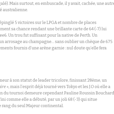
alé). Mais surtout, en embuscade, il y avait, cachée, une autr
é australienne.
s épinglé 5 victoires sur le LPGA et nombre de places
ment sa chance rendant une brillante carte de 64 (-7) lui
e6. Un trou fut suffisant pour la native de Perth. Un
 un arrosage au champagne… sans oublier un chèque de 675
ments fournis d’une arène garnie : nul doute qu’elle fera
nneur à son statut de leader tricolore, finissant 28ème, un
ire »,
mais l’esprit déjà tourné vers Tokyo et les J.O où elle a
on du tournoi demeure cependant Pauline Roussin Bouchard
ni comme elle a débuté, par un joli 68 (-3) qui situe
e rang du seul Majeur continental
.