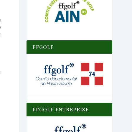
u
e
a
FFGOLF
n
FFGOLF ENTREPRISE