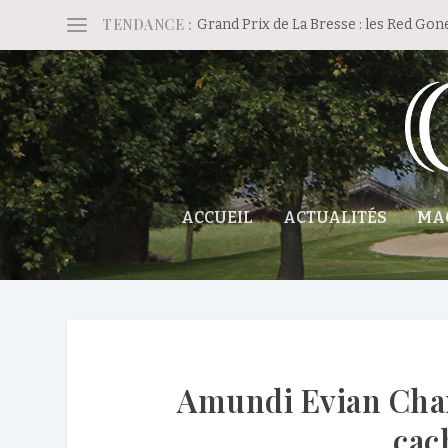
TENDANCE :
Grand Prix de La Bresse : les Red Gon
ACCUEIL
ACTUALITÉS
MA
Amundi Evian Cham
cac