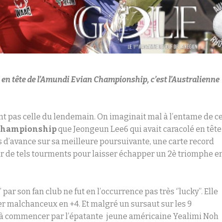
en tête de l’Amundi Evian Championship, c’est l’Australienne
vent pas celle du lendemain. On imaginait mal à l’entame de c
Championship
que Jeongeun Lee6 qui avait caracolé en tête
s d’avance sur sa meilleure poursuivante, une carte record
subir de tels tourments pour laisser échapper un 2è triomphe e
r son fan club ne fut en l’occurrence pas très ‘’lucky’’. Elle
er malchanceux en +4. Et malgré un sursaut sur les 9
te à commencer par l’épatante jeune américaine Yealimi Noh