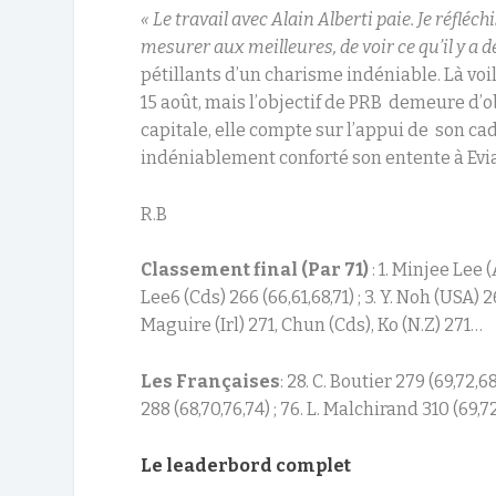
« Le travail avec Alain Alberti paie. Je réfléc
mesurer aux meilleures, de voir ce qu’il y a de
pétillants d’un charisme indéniable. Là voi
15 août, mais l’objectif de PRB demeure d’ob
capitale, elle compte sur l’appui de son ca
indéniablement conforté son entente à Evi
R.B
Classement final (Par 71)
: 1. Minjee Lee 
Lee6 (Cds) 266 (66,61,68,71) ; 3. Y. Noh (USA) 2
Maguire (Irl) 271, Chun (Cds), Ko (N.Z) 271…
Les Françaises
: 28. C. Boutier 279 (69,72,6
288 (68,70,76,74) ; 76. L. Malchirand 310 (69,7
Le leaderbord complet