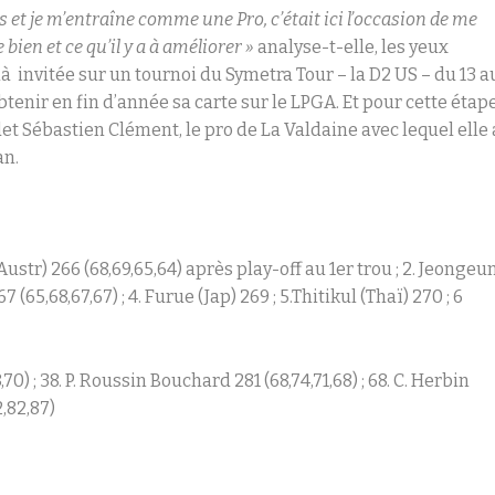
his et je m’entraîne comme une Pro, c’était ici l’occasion de me
 bien et ce qu’il y a à améliorer »
analyse-t-elle, les yeux
là invitée sur un tournoi du Symetra Tour – la D2 US – du 13 a
tenir en fin d’année sa carte sur le LPGA. Et pour cette étap
det Sébastien Clément, le pro de La Valdaine avec lequel elle 
an.
(Austr) 266 (68,69,65,64) après play-off au 1
er
trou ; 2. Jeongeu
67 (65,68,67,67) ; 4. Furue (Jap) 269 ; 5.Thitikul (Thaï) 270 ; 6
8,70) ; 38. P. Roussin Bouchard 281 (68,74,71,68) ; 68. C. Herbin
2,82,87)