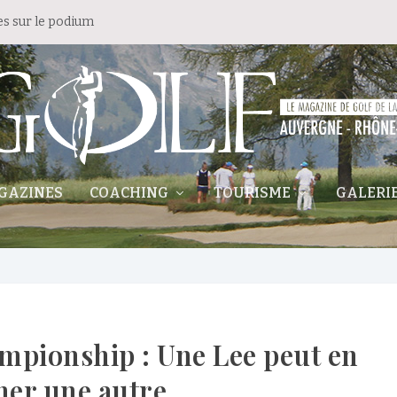
es sur le podium
GAZINES
COACHING
TOURISME
GALERI
pionship : Une Lee peut en
her une autre