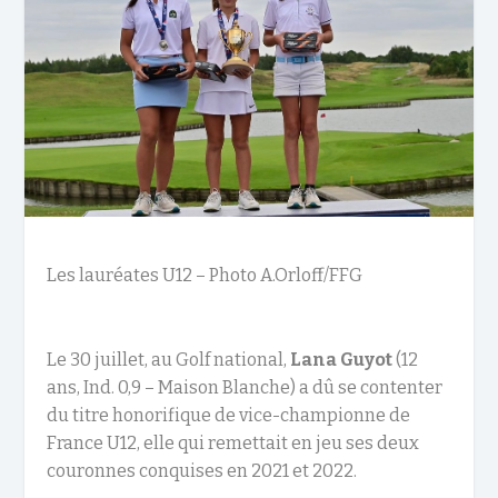
Les lauréates U12 – Photo A.Orloff/FFG
L
e
30 juillet
,
au Golf national,
Lana
Guyot
(12
ans,
I
nd. 0,9 –
Maison Blanche)
a
dû
se contenter
du titre honorifique de
vice-championne de
France U12
, elle qui
rem
ettait
en jeu ses deux
couronnes
conquises
en 2021 et 2022.