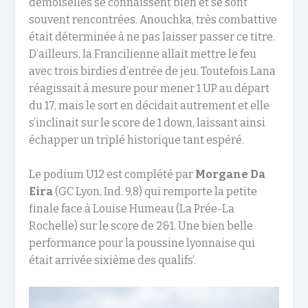
demoiselles se connaissent bien et se sont
souvent rencontrées. Anouchka
, très combattive
était déterminée
à ne pas laisser passer ce titre
.
D’
ailleurs, l
a
Francilienne
allait
mettre le feu
avec trois birdies d’entrée de jeu
.
Toutefois
Lana
réagissait
à mesure
pour mener 1 UP au départ
du 17
,
mais le sort en décidait autrement
et elle
s’inclinait
sur le score de
1
down
,
laiss
a
n
t ainsi
échapper un triplé historique tant espéré.
Le podium
U12
est complété par
Morgane Da
Eira
(GC Lyon
, Ind. 9,8
) qui remporte la petite
finale face à
Louise Humeau
(La Prée-La
Rochelle) sur le score de 2&1.
Une
bien
belle
performance pour la
poussine l
yonnaise qui
était
arrivée
sixième
des qualifs
’
.