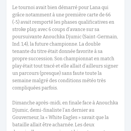
Le tournoi avait bien
démarré
pour Lana
qui
grâce
notamment
à une première carte de 66
(-5)
a
vait
remporté les phases qualificatives
en
stroke play
,
avec
6
coups d’avance sur sa
poursuivante Anouchka Djumic (Saint-Germain
,
Ind. 1,4
)
,
la future championne
.
L
a
double
tenante du titre
était donnée favorite à sa
propre succession
.
S
on championnat
en match
play
était tout tracé et elle
allait d’ailleurs signer
un parcours
(presque)
sans faute tout
e
la
semaine
malgré des conditions météo très
compliquées parfois
.
Dimanche
après-midi, en
finale face à Anouchka
Djumic, demi-finaliste l’an dernier au
Gouverneur, la « White Eagles »
savait que la
bataille allait être
acharnée. Les deux