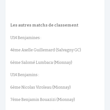
Les
autres
matchs de classement
U14 Benjamines :
4
ème
Axelle Guillemard (Salvagny GC)
6
ème
Salomé Lumbaca (Mionnay)
U14 Benjamins :
6
ème
Nicolas Viroleau
(
Mionnay
)
7
ème
Benjamin Bouazizi (Mionnay)