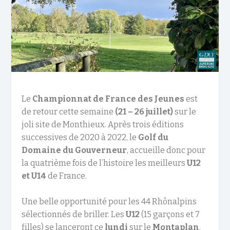
Le
Championnat de France des Jeunes
est
de retour cette semaine
(21 – 26 juillet)
sur le
joli site de Monthieux. Après trois éditions
successives de 2020 à 2022, le
Golf du
Domaine du Gouverneur
, accueille donc pour
la quatrième fois de l’histoire les meilleurs
U12
et U14
de France.
Une belle opportunité pour les 44 Rhônalpins
sélectionnés de briller. Les
U12
(15 garçons et 7
filles) se lanceront ce
lundi
sur le
Montaplan
.