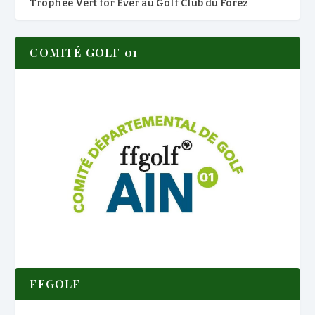
Trophée Vert for Ever au Golf Club du Forez
COMITÉ GOLF 01
FFGOLF