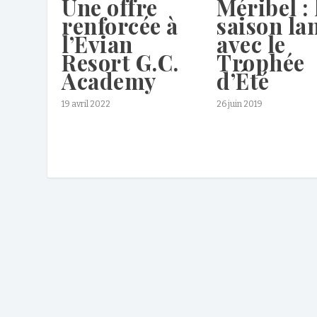
Une offre
Méribel : 
renforcée à
saison la
l’Evian
avec le
Resort G.C.
Trophée
Academy
d’Été
19 avril 2022
26 juin 2019