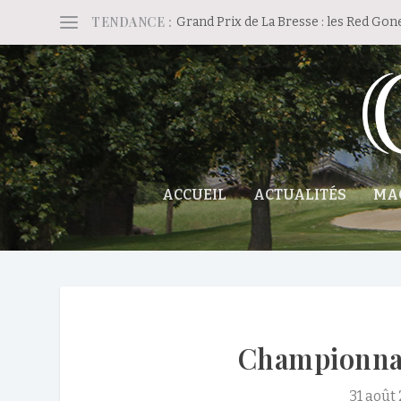
TENDANCE :
Grand Prix de La Bresse : les Red Gon
ACCUEIL
ACTUALITÉS
MA
Championnat
31 août