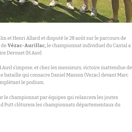
in et Henri Allard et disputé le 28 août sur le parcours de
i de
Vézac-Aurillac,
le championnat individuel du Cantal a
ire Derouet (H.Auv).
H.Auv) s’impose, et chez les messieurs, victoire inattendue d
lle bataille qui consacre Daniel Masson (Vezac) devant Marc
omplètant le podium.
ur le championnat par équipes qui relancera les joutes
and Putt clôturera les championnats départementaux du