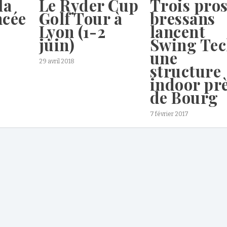
Trois pro
la
Le Ryder Cup
bressans
ncée
Golf Tour à
lancent
Lyon (1-2
Swing Te
juin)
une
29 avril 2018
structure
indoor pr
de Bourg
7 février 2017