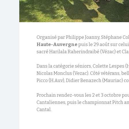
Organisé par Philippe Joanny, Stéphane Coll
Haute-Auvergne
puis le 29 août sur celu
sacré Harilala Raherindraibé (Vézac) et Cla
Dans la catégorie séniors, Colette Lespes (
Nicolas Monclus (Vezac). Côté vétérans, be
Picco (H.Auv), Didier Benazech (Mauriac) c
Prochain rendez-vous les 2 et 3 octobre po
Cantaliennes, puis le championnat Pitch 
Cantal.