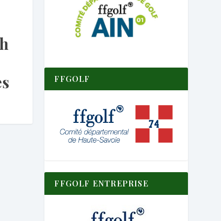
s
ch
ès
FFGOLF
FFGOLF ENTREPRISE