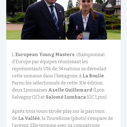
L’
European Young Masters
, championnat
d’Europe par équipes réunissant les
représentants U16 de 34 nations se déroulait
cette semaine dans l’hexagone, à
La Boulie
.
Parmi les sélectionnés de cette 30e édition,
deux Lyonnaises
Axelle Guillemard
(Lyon
Salvagny GC) et
Salomé Lumbaca
(GC Lyon).
Après trois tours stroke play sur le parcours
de
La Vallée
, la Tourelloise (photo) s’empare de
l’argent. Elle termine avec sa compatriote