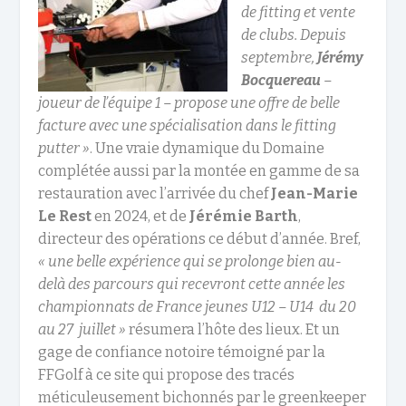
de fitting et vente
de clubs. Depuis
septembre,
Jérémy
Bocquereau
–
joueur de l’équipe 1 – propose une offre de belle
facture avec une spécialisation dans le fitting
putter »
. Une vraie dynamique du Domaine
complétée aussi par la montée en gamme de sa
restauration avec l’arrivée du chef
Jean-Marie
Le Rest
en 2024, et de
Jérémie Barth
,
directeur des opérations ce début d’année. Bref,
« une belle expérience qui se prolonge bien au-
delà des parcours qui recevront cette année les
championnats de France jeunes U12 – U14 du 20
au 27 juillet »
résumera l’hôte des lieux. Et un
gage de confiance notoire témoigné par la
FFGolf à ce site qui propose des tracés
méticuleusement bichonnés par le greenkeeper