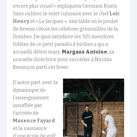
encore plus visuel »
expliquera Germain Ruste.
Sans oublier, le volet culinaire avec le chef
Loïc
Henry
et « Le Jacques », une table où le poulet
de Bresse côtoie les célèbres grenouilles de la
Dombes. De quoi satisfaire les 320 membres
fidèles de ce petit paradis à birdies s qui a
accueilli début mars,
Margaux Antoine
,
sa
nouvelle directrice pour succéder à Nicolas
Besançon parti cet hiver.
D’autre part, avec la
dynamique de
l’enseignement
insufflée par
l’arrivée de
Maxence Fayard
et la naissance
d’une école de golf